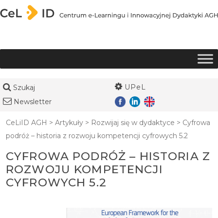
Przejdź do treści
UPeL
Szukaj
Newsletter
CeLiID AGH
>
Artykuły
>
Rozwijaj się w dydaktyce
>
Cyfrowa
podróż – historia z rozwoju kompetencji cyfrowych 5.2
CYFROWA PODRÓŻ – HISTORIA Z
ROZWOJU KOMPETENCJI
CYFROWYCH 5.2