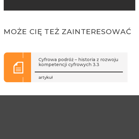
MOŻE CIĘ TEŻ ZAINTERESOWAĆ
Cyfrowa podróż – historia z rozwoju
kompetencji cyfrowych 3.3
artykuł
Kompetencje cyfrowe kadry
dydaktycznej – inwestycja w jakość i
konkurencyjność
szkolenie
otwarte stale