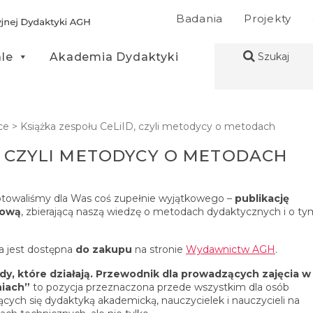
Badania
Projekty
ale
Akademia Dydaktyki
Szukaj
ce
>
Książka zespołu CeLiID, czyli metodycy o metodach
D, CZYLI METODYCY O METODACH
towaliśmy dla Was coś zupełnie wyjątkowego –
publikację
kową
, zbierającą naszą wiedzę o metodach dydaktycznych i o ty
a jest dostępna
do zakupu
na stronie
Wydawnictw AGH
.
y, które działają. Przewodnik dla prowadzących zajęcia w
niach”
to pozycja przeznaczona przede wszystkim dla osób
ących się dydaktyką akademicką, nauczycielek i nauczycieli na