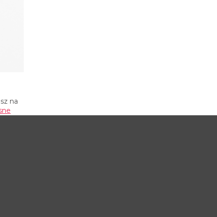
esz na
sne
aczyć możliwość wykorzystania AI na UPeL