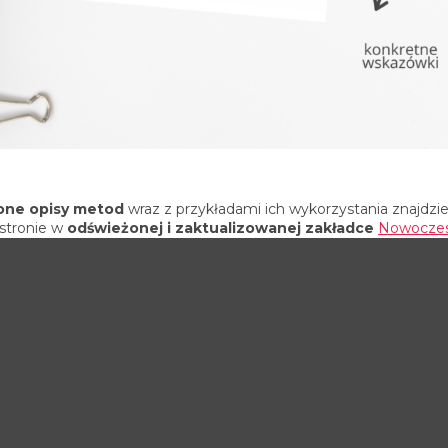
one opisy metod
wraz z przykładami ich wykorzystania znajdzi
 stronie w
odświeżonej i zaktualizowanej zakładce
Nowocze
 Kształcenia
.
CZNYCH – część III – Dydaktycy/czki o CeLiID
Jak ozn
SOWAĆ