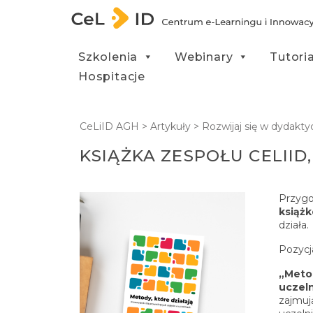
Przejdź do treści
Szkolenia
Webinary
Tutori
Hospitacje
CeLiID AGH
>
Artykuły
>
Rozwijaj się w dydakty
KSIĄŻKA ZESPOŁU CELII
Przygo
książ
działa.
Pozycj
„Metod
uczel
zajmuj