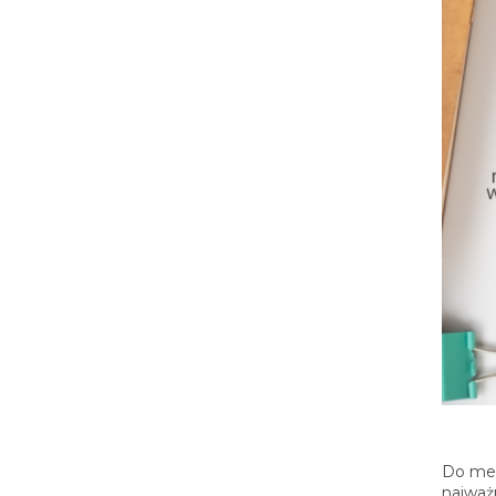
Do met
najważ