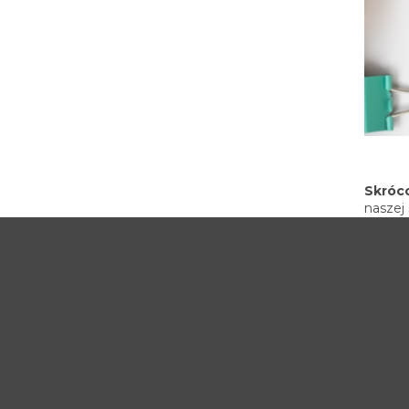
Skróc
naszej
Metody
Nawigacja wpisu
RAPORT Z BADANIA DOŚWIADCZEŃ DYDAKTY
MOŻE CIĘ TEŻ ZAINTERE