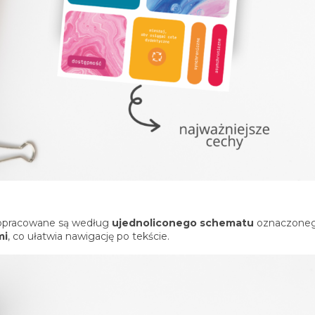
opracowane są według
ujednoliconego schematu
oznaczone
mi
, co ułatwia nawigację po tekście.