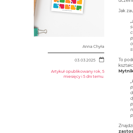
uczelni
Jak za
„
s
c
p
o
Anna Chyła
s
To pod
03.03.2025
kształ
Mytni
Artykuł opublikowany rok, 5
miesięcy i 5 dni temu.
„
p
d
d
p
n
p
Znajdz
zasto