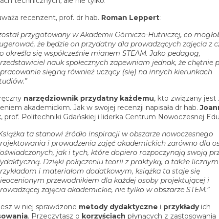
ach technicznych, ale nie tylko.
uważa recenzent, prof. dr hab.
Roman Leppert
:
został przygotowany w Akademii Górniczo-Hutniczej, co mogło
ugerować, że będzie on przydatny dla prowadzących zajęcia z c
o określa się współcześnie mianem STEAM. Jako pedagog,
rzedstawiciel nauk społecznych zapewniam jednak, że chętnie p
pracowanie sięgną również uczący (się) na innych kierunkach
tudiów.”
ręczny
narzędziownik przydatny każdemu
, kto związany jest 
ceniem akademickim. Jak w swojej recenzji napisała dr hab.
Joan
k
, prof. Politechniki Gdańskiej i liderka Centrum Nowoczesnej Edu
Książka ta stanowi źródło inspiracji w obszarze nowoczesnego
rojektowania i prowadzenia zajęć akademickich zarówno dla o
oświadczonych, jak i tych, które dopiero rozpoczynają swoją p
ydaktyczną. Dzięki połączeniu teorii z praktyką, a także licznym
rzykładom i materiałom dodatkowym, książka ta staje się
ieocenionym przewodnikiem dla każdej osoby projektującej i
rowadzącej zajęcia akademickie, nie tylko w obszarze STEM.”
iesz w niej sprawdzone
metody dydaktyczne
i
przykłady
ich
sowania
. Przeczytasz o
korzyściach
płynących z zastosowania