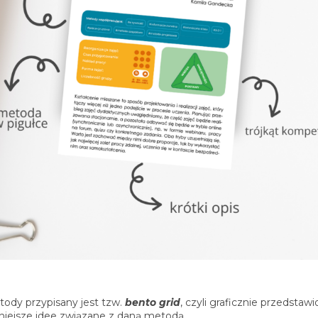
ody przypisany jest tzw.
bento grid
, czyli graficznie przedstaw
niejsze idee związane z daną metodą.