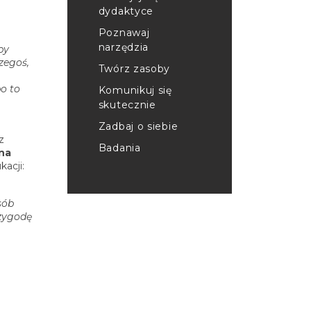
dydaktyce
Poznawaj
narzędzia
by
zegoś,
Twórz zasoby
o to
Komunikuj się
skutecznie
Zadbaj o siebie
z
Badania
na
kacji:
sób
rzygodę