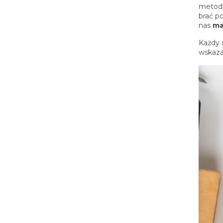
metody
brać p
nas
ma
Każdy 
wskaza