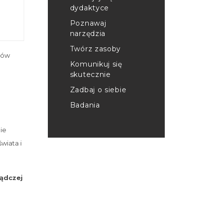
dydaktyce
Poznawaj
narzędzia
Twórz zasoby
rów
Komunikuj się
skutecznie
Zadbaj o siebie
Badania
nie
wiata i
ądczej