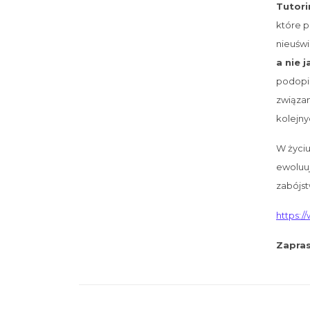
Tutori
które p
nieuśw
a nie 
podopie
związan
kolejny
W życiu
ewoluu
zabójst
https:/
Zapras
Nawigacja wpisu