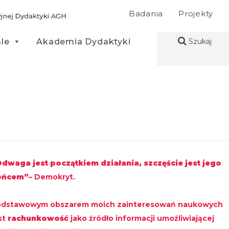
Badania
Projekty
ale
Akademia Dydaktyki
Szukaj
dwaga jest początkiem działania, szczęście jest jego
ońcem”
– Demokryt.
odstawowym obszarem moich zainteresowań naukowych
st
rachunkowość
jako źródło informacji umożliwiającej