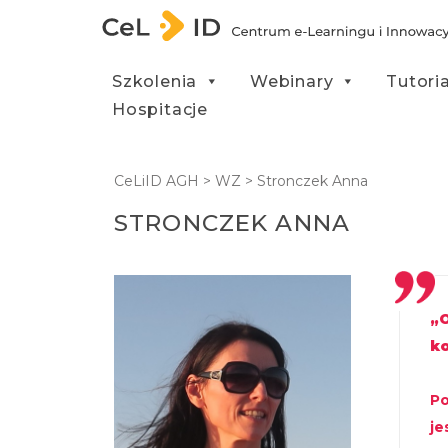
Przejdź do treści
Szkolenia
Webinary
Tutori
Hospitacje
CeLiID AGH
>
WZ
>
Stronczek Anna
STRONCZEK ANNA
„O
k
P
je