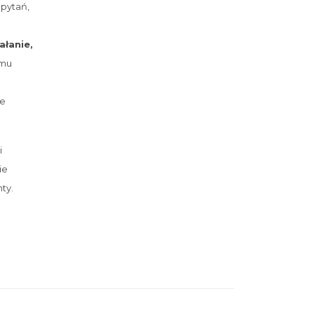
 pytań,
łanie,
emu
ie
i
ie
ty.