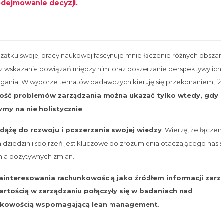
dejmowanie decyzji.
ątku swojej pracy naukowej fascynuje mnie łączenie różnych obsza
z wskazanie powiązań między nimi oraz poszerzanie perspektywy ich
egania. W wyborze tematów badawczych kieruję się przekonaniem, iż
ość problemów zarządzania można ukazać tylko wtedy, gdy
ymy na nie holistycznie
.
 dążę do rozwoju i poszerzania swojej wiedzy
. Wierzę, że łącze
 dziedzin i spojrzeń jest kluczowe do zrozumienia otaczającego nas ś
nia pozytywnych zmian.
ainteresowania rachunkowością jako źródłem informacji zarz
artością w zarządzaniu połączyły się w badaniach nad
nkowością wspomagającą lean management
.