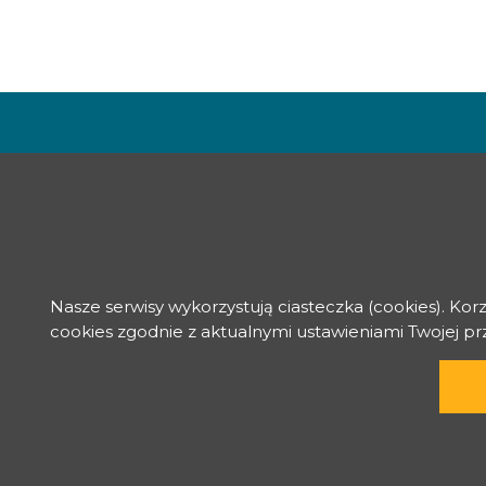
Nasze serwisy wykorzystują ciasteczka (cookies). Kor
cookies zgodnie z aktualnymi ustawieniami Twojej p
reative Commons
Uznanie autorstwa - Na tych samych warunkach 4.0 Mię