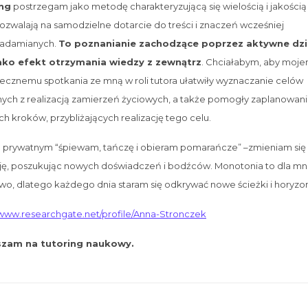
ng
postrzegam jako metodę charakteryzującą się wielością i jakością
ozwalają na samodzielne dotarcie do treści i znaczeń wcześniej
iadamianych.
To poznanianie zachodzące poprzez aktywne dzia
jako efekt otrzymania wiedzy z zewnątrz
. Chciałabym, aby moj
cznemu spotkania ze mną w roli tutora ułatwiły wyznaczanie celów
ych z realizacją zamierzeń życiowych, a także pomogły zaplanowan
ch kroków, przybliżających realizację tego celu.
 prywatnym “śpiewam, tańczę i obieram pomarańcze” –zmieniam się 
ję, poszukując nowych doświadczeń i bodźców. Monotonia to dla mn
wo, dlatego każdego dnia staram się odkrywać nowe ścieżki i horyzon
/www.researchgate.net/profile/Anna-Stronczek
zam na tutoring naukowy.