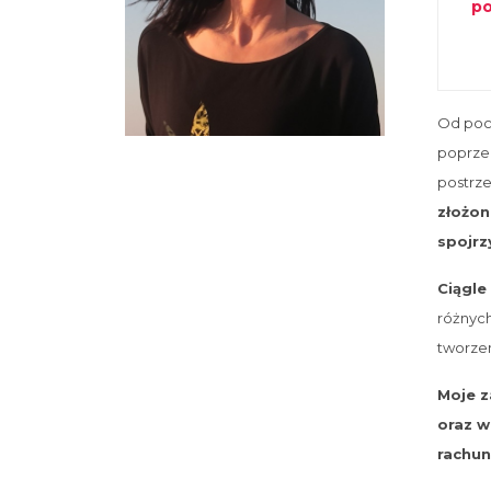
po
Od pocz
poprze
postrz
złożon
spojrz
Ciągle
różnych
tworze
Moje z
oraz w
rachu