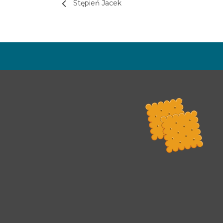
Stępień Jacek
Rada Programowa
Podstawy prawne
POLITYKA PRYWATNOŚCI
DEKLARACJA DOSTĘPNOŚCI
Treści tej strony dostępne są na licencji
C