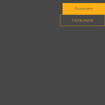
Rozumiem
Czytaj więcej
Rada Programowa
Podstawy prawne
POLITYKA PRYWATNOŚCI
DEKLARACJA DOSTĘPNOŚCI