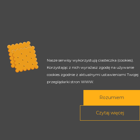
NOWOCZESNE METODY
KSZTAŁCENIA
Projektuję cykl zajęć
Organizuję przygotowanie osób
Nasze serwisy wykorzystują ciasteczka (cookies).
studiujących do zajęć
Korzystając z nich wyrażasz zgodę na używanie
cookies zgodnie z aktualnymi ustawieniami Twojej
Wzmacniam pracę grupową
przeglądarki stron WWW.
Uczę pracy z projektem
Wspieram dyskusję
Rozumiem
Uczę zastosowania wiedzy w praktyce
Czytaj więcej
Przekazuję wiedzę
Zachęcam do refleksji
Wspieram w rozwoju