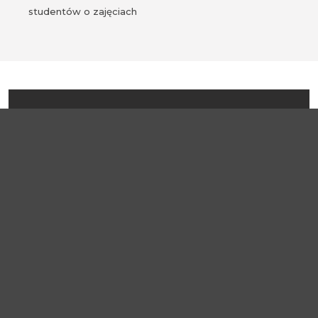
studentów o zajęciach
TUTORIALE
KATEGORIE
Wszystkie
Zakładam nowy kurs
Przygotowuję zawartość kursu
Prowadzę kurs
Zamykam kurs