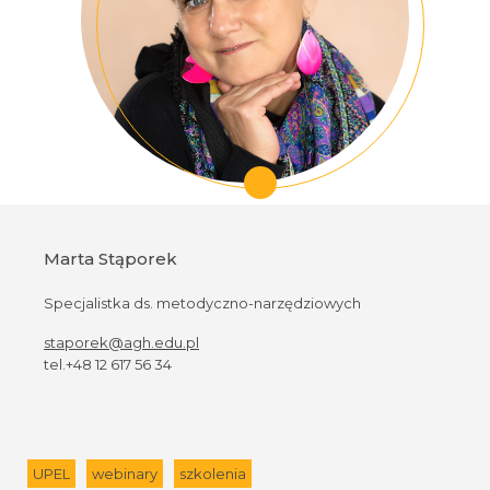
Marta Stąporek
Specjalistka ds. metodyczno-narzędziowych
staporek@agh.edu.pl
tel.+48 12 617 56 34
UPEL
webinary
szkolenia