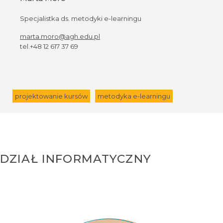
Specjalistka ds. metodyki e-learningu
marta.moro@agh.edu.pl
tel.+48 12 617 37 69
projektowanie kursów
metodyka e-learningu
DZIAŁ INFORMATYCZNY