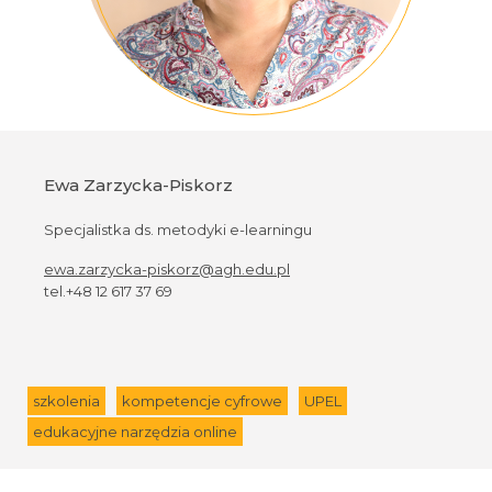
Ewa Zarzycka-Piskorz
Specjalistka ds. metodyki e-learningu
ewa.zarzycka-piskorz@agh.edu.pl
tel.+48 12 617 37 69
szkolenia
kompetencje cyfrowe
UPEL
edukacyjne narzędzia online