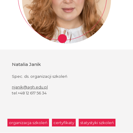
Natalia Janik
Spec. ds. organizacji szkoleń
njanik@agh.edu.pl
tel.+48 12 617 56 34
organizacja szkoleń
certyfikaty
statystyki szkoleń