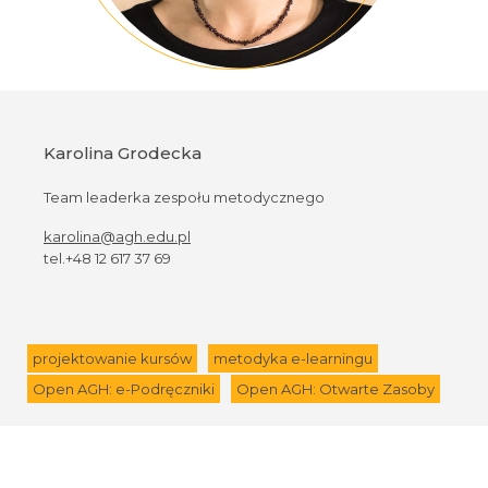
Karolina Grodecka
Team leaderka zespołu metodycznego
karolina@agh.edu.pl
tel.+48 12 617 37 69
projektowanie kursów
metodyka e-learningu
Open AGH: e-Podręczniki
Open AGH: Otwarte Zasoby