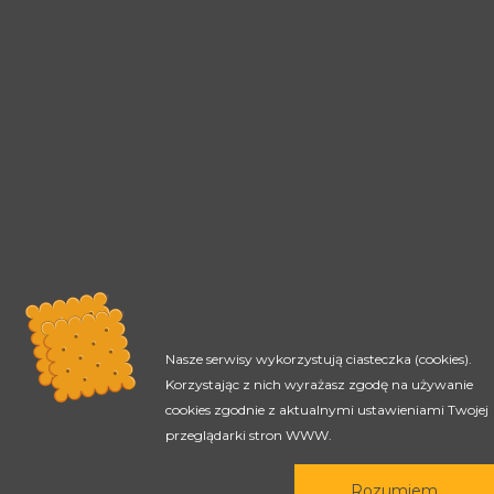
Katarzyna Madeja
Koordynatorka ds. e-podręczników
kmadeja@agh.edu.pl
tel.+48 12 617 50 54
Nasze serwisy wykorzystują ciasteczka (cookies).
Korzystając z nich wyrażasz zgodę na używanie
cookies zgodnie z aktualnymi ustawieniami Twojej
przeglądarki stron WWW.
koordynacja e-podręczników
Rozumiem