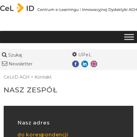
Przejdź do treści
UPeL
Szukaj
Newsletter
CeLiID AGH
>
Kontakt
NASZ ZESPÓŁ
Nasz adres
do korespondencji