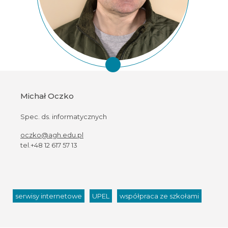
Michał Oczko
Spec. ds. informatycznych
oczko@agh.edu.pl
tel.+48 12 617 57 13
serwisy internetowe
UPEL
współpraca ze szkołami