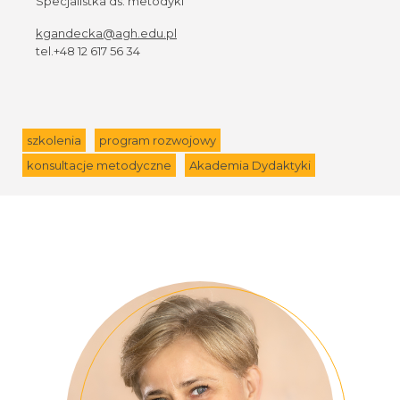
Specjalistka ds. metodyki
kgandecka@agh.edu.pl
tel.+48 12 617 56 34
szkolenia
program rozwojowy
konsultacje metodyczne
Akademia Dydaktyki