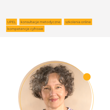
UPEL
konsultacje metodyczne
szkolenia online
kompetencje cyfrowe