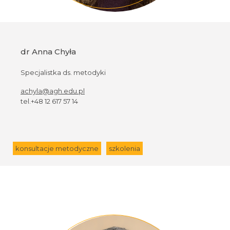
dr Anna Chyła
Specjalistka ds. metodyki
achyla@agh.edu.pl
tel.+48 12 617 57 14
konsultacje metodyczne
szkolenia