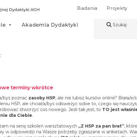
Badania
Projekty
ale
Akademia Dydaktyki
Szukaj
t
we terminy wkrótce
/a/byś poznać
zasoby H5P
, ale nie lubisz kursów online? Brała/e/ś
eniu H5P, ale chciał/a/byś odświeżyć sobie to, czego się nauczył
próbować stworzyć coś nowego. Jeśli tak jest, to
TO jest właśni
nie dla Ciebie
.
zam na serię szkoleń warsztatowych
„Z H5P za pan brat”
, któr
ły w odpowiedzi na Wasze potrzeby zgłaszane w ankietach. Wa