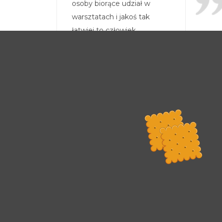
osoby biorące udział w
warsztatach i jakoś tak
łatwiej to człowiek
przyswaja.
Rada Programowa
Podstawy prawne
POLITYKA PRYWATNOŚCI