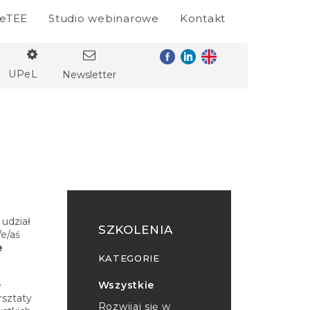
eTEE
Studio webinarowe
Kontakt
UPeL
Newsletter
 udział
SZKOLENIA
/e/aś
e
KATEGORIE
e
Wszystkie
rsztaty
Rozwijaj się w