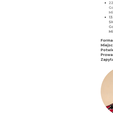
22
G
Mi
13
S
G
Mi
Forma
Miejs
Potwi
Prowa
Zapyta