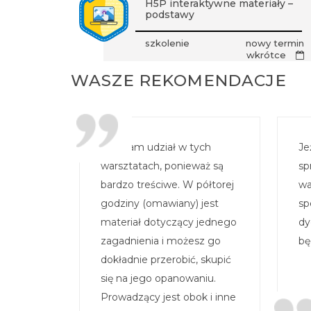
H5P interaktywne materiały –
podstawy
szkolenie
nowy termin
wkrótce
WASZE REKOMENDACJE
Polecam udział w tych
Je
warsztatach, ponieważ są
sp
bardzo treściwe. W półtorej
wa
godziny (omawiany) jest
sp
materiał dotyczący jednego
dy
zagadnienia i możesz go
bę
dokładnie przerobić, skupić
się na jego opanowaniu.
Prowadzący jest obok i inne