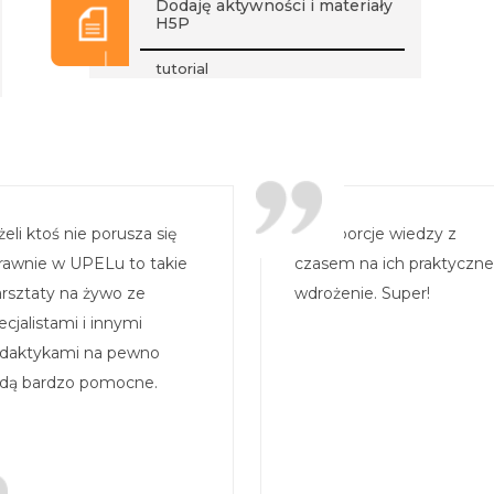
Dodaję aktywności i materiały
H5P
tutorial
żeli ktoś nie porusza się
Małe porcje wiedzy z
rawnie w UPELu to takie
czasem na ich praktyczne
rsztaty na żywo ze
wdrożenie. Super!
ecjalistami i innymi
daktykami na pewno
dą bardzo pomocne.