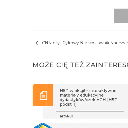
Nawigacja wpisu
CNN czyli Cyfrowy Narzędziownik Nauczyci
MOŻE CIĘ TEŻ ZAINTERE
H5P w akcji! – interaktywne
materiały edukacyjne
dydaktyków/czek AGH [H5P
podst_1]
artykuł