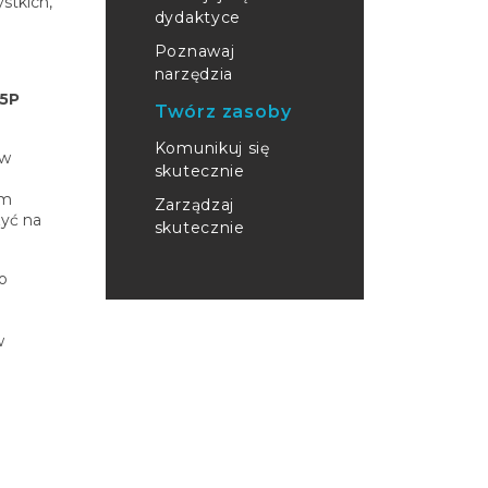
stkich,
dydaktyce
Poznawaj
narzędzia
H5P
Twórz zasoby
Komunikuj się
 w
skutecznie
am
Zarządzaj
zyć na
skutecznie
o
w