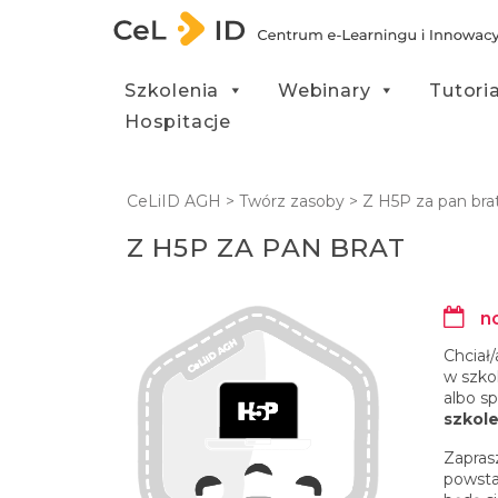
Przejdź do treści
Szkolenia
Webinary
Tutori
Hospitacje
CeLiID AGH
>
Twórz zasoby
>
Z H5P za pan bra
Z H5P ZA PAN BRAT
no
Chciał
w szkol
albo s
szkole
Zapras
powsta