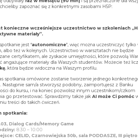
ię odbywały
raz w miesiącu (90 min)
i są przeznaczone dla wszy
 chcieliby zapoznać się z konkretnymi zasobami H5P:
est konieczne wcześniejsze uczestnictwo w szkoleniach „
ktywne materiały”.
spotkanie jest
‘autonomiczne’
, więc można uczestniczyć tylko
, albo też w kolejnych. Uczestnictwo w warsztatach nie będzie
zane certyfikatem, ale zyskacie umiejętności, które pozwolą W
ć angażujące materiały dla Waszych studentów. Możecie też lic
kę
, która będzie widoczna na Waszym profilu.
s spotkania omówione zostanie tworzenie jednego konkretneg
. Następnie sam/a stworzysz podobny, zaimportujesz z Banku
ości do kursu, i na koniec pozwolisz innym uczestnikom/czkom
nia go przetestować. Sprawdzimy także jak
AI może Ci pomóc
iu treści do takich ćwiczeń.
n spotkania:
.03, Dialog Cards/Memory Game
odziny:
8:30 – 10:00
ejsce: CELID, Czarnowiejska 50b, sala PODDASZE, III piętro