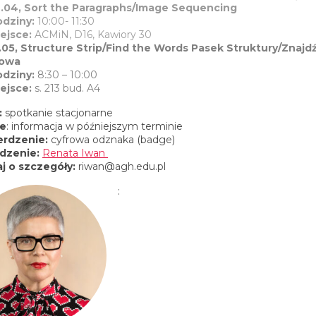
.04, Sort the Paragraphs/Image Sequencing
odziny:
10:00- 11:30
ejsce:
ACMiN, D16, Kawiory 30
.05, Structure Strip/Find the Words Pasek Struktury/Znajd
łowa
odziny:
8:30 – 10:00
ejsce:
s. 213 bud. A4
:
spotkanie stacjonarne
ce
: informacja w późniejszym terminie
erdzenie:
cyfrowa odznaka (badge)
dzenie:
Renata Iwan
j o szczegóły:
riwan@agh.edu.pl
: