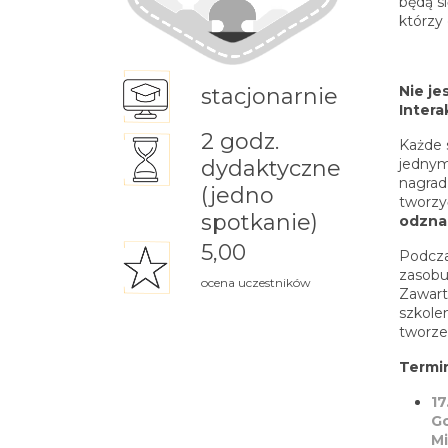
będą s
którzy
Nie j
stacjonarnie
Intera
2 godz.
Każde 
dydaktyczne
jednym
nagrad
(jedno
tworzy
spotkanie)
odzna
5,00
Podcza
zasobu
ocena uczestników
Zawart
szkole
tworzen
Termi
17
G
Mi