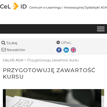
Przejdź do treści
UPeL
Szukaj
Newsletter
CeLiID AGH
>
Przygotowuję zawartość kursu
PRZYGOTOWUJĘ ZAWARTOŚĆ
KURSU