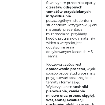
Stworzyłem przedmiot oparty
o
zestaw odrębnych
tematów
przydzielanych
indywidualnie
poszczególnym studentom i
studentkom. Przygotowują oni
materiały: prezentacja
multimedialna, przykłady
kodów programów i materiały
wideo a wszystko jest
udostępnianie na
dedykowanych kanałach MS
Teams.
Kluczową częścią jest
opracowanie procesu
, w jaki
sposób osoby studiujące mają
przygotować poszczególne
tematy i formy zajęć.
Wykorzystałem
techniki
planowania, kamienie
milowe oraz proces ciągłej,
wzajemnej ewaluacji
postępów
, efektywnie jest to