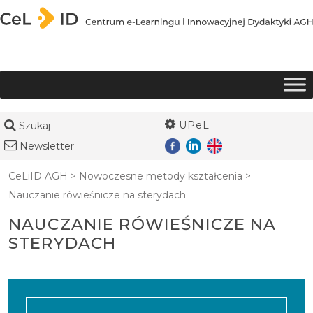
Przejdź do treści
UPeL
Szukaj
Newsletter
CeLiID AGH
>
Nowoczesne metody kształcenia
>
Nauczanie rówieśnicze na sterydach
NAUCZANIE RÓWIEŚNICZE NA
STERYDACH