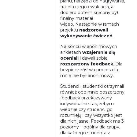
planu, narzędzi do nagrywania,
trailera i jego ewaluacją, a
dopiero potem kręcony był
finalny materiał
wideo.
Następnie
w ramach
projektu
nadzorowali
wykonywanie ćwiczeń
.
Na końcu w anonimowych
ankietach
wzajemnie się
oceniali
i dawali sobie
rozszerzony feedback
. Dla
bezpieczeństwa proces dla
mnie nie był anonimowy.
Studenci i studentki otrzymali
również ode mnie poszerzony
feedback przekazywany
indywidualnie tak, żebym
wiedział czy studenci go
rozumieją i czy wszystko jest
dla nich jasne. Feedback ma 3
poziomy – ogólny dla grupy,
dla każdego studenta z