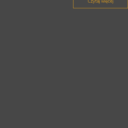
Czytaj więcej
Rada Programowa
Podstawy prawne
POLITYKA PRYWATNOŚCI
DEKLARACJA DOSTĘPNOŚCI