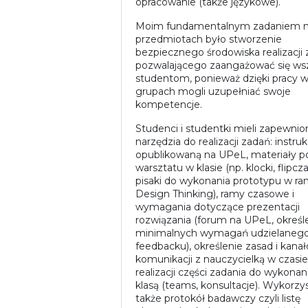
opracowanie (także językowe).
Moim fundamentalnym zadaniem n
przedmiotach było stworzenie
bezpiecznego środowiska realizacji 
pozwalającego zaangażować się ws
studentom, ponieważ dzięki pracy 
grupach mogli uzupełniać swoje
kompetencje.
Studenci i studentki mieli zapewnio
narzędzia do realizacji zadań: instruk
opublikowaną na UPeL, materiały p
warsztatu w klasie (np. klocki, flipcza
pisaki do wykonania prototypu w r
Design Thinking), ramy czasowe i
wymagania dotyczące prezentacji
rozwiązania (forum na UPeL, określ
minimalnych wymagań udzielanego
feedbacku), określenie zasad i kana
komunikacji z nauczycielką w czasie
realizacji części zadania do wykonan
klasą (teams, konsultacje). Wykorz
także protokół badawczy czyli listę