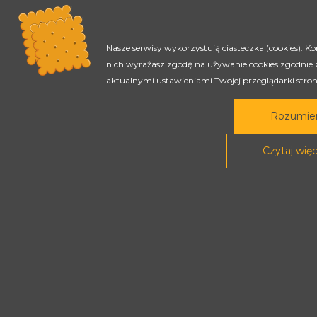
Treści tej strony dostępne są na licencji
Nasze serwisy wykorzystują ciasteczka (cookies). Ko
Creative Commons
Uznanie autorstwa - Na tych samych
nich wyrażasz zgodę na używanie cookies zgodnie 
warunkach 4.0 Międzynarodowe
aktualnymi ustawieniami Twojej przeglądarki st
Rozumi
Czytaj więc