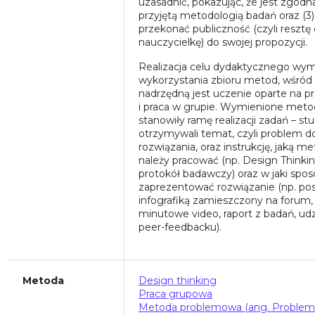
uzasadnić, pokazując, że jest zgodn
przyjętą metodologią badań oraz (3)
przekonać publiczność (czyli resztę 
nauczycielkę) do swojej propozycji.
Realizacja celu dydaktycznego wy
wykorzystania zbioru metod, wśród
nadrzędną jest uczenie oparte na p
i praca w grupie. Wymienione meto
stanowiły ramę realizacji zadań – st
otrzymywali temat, czyli problem d
rozwiązania, oraz instrukcję, jaką m
należy pracować (np. Design Thinkin
protokół badawczy) oraz w jaki spo
zaprezentować rozwiązanie (np. pos
infografiką zamieszczony na forum, 
minutowe video, raport z badań, udz
peer-feedbacku).
Metoda
Design thinking
Praca grupowa
Metoda problemowa (ang. Problem