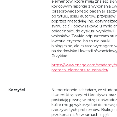
elementów, które mają znaleźć się 
końcowym raporcie z wykonania ćw
(przeprowadzonego badania); zaczy
od tytułu, spisu autorów, przypisów,
poprzez metodykę (np. optymalizac
symulacja) i obowiązkowo u mnie an
opłacalności, do dyskusji wyników i
wniosków. Zwykle odpuszczam st
kwestie etyczne, bo to nie nauki
biologiczne, ale często wymagam 
na środowisko i kwestii równościow
Przykład:
https://www.enago.com/academy/r
protocol-elements-to-consider/
Korzyści
Nieodmiennie zakładam, że studenci
studentki są sprytni i kreatywni oraz
posiadają pewną wiedzę i doświadcz
które mogą wykorzystać do rozwią
rzeczywistych problemów. Brakuje 
przekonania, że w ramach zajęć