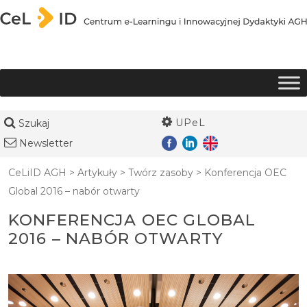
Przejdź do treści
UPeL
Szukaj
Newsletter
CeLiID AGH
>
Artykuły
>
Twórz zasoby
>
Konferencja OEC
Global 2016 – nabór otwarty
KONFERENCJA OEC GLOBAL
2016 – NABÓR OTWARTY