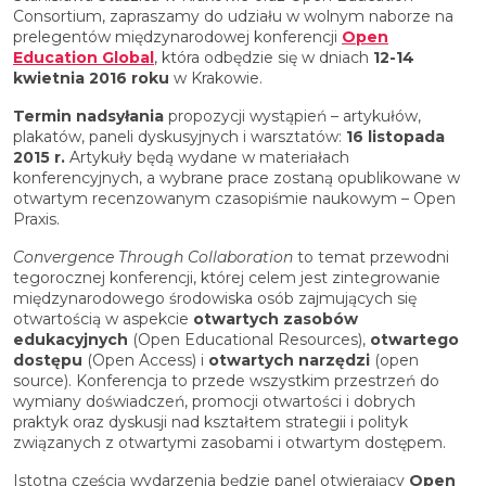
Consortium, zapraszamy do udziału w wolnym naborze na
prelegentów międzynarodowej konferencji
Open
Education Global
, która odbędzie się w dniach
12-14
kwietnia 2016 roku
w Krakowie.
Termin nadsyłania
propozycji wystąpień – artykułów,
plakatów, paneli dyskusyjnych i warsztatów:
16 listopada
2015 r.
Artykuły będą wydane w materiałach
konferencyjnych, a wybrane prace zostaną opublikowane w
otwartym recenzowanym czasopiśmie naukowym – Open
Praxis.
Convergence Through Collaboration
to temat przewodni
tegorocznej konferencji, której celem jest zintegrowanie
międzynarodowego środowiska osób zajmujących się
otwartością w aspekcie
otwartych zasobów
edukacyjnych
(Open Educational Resources),
otwartego
dostępu
(Open Access) i
otwartych narzędzi
(open
source). Konferencja to przede wszystkim przestrzeń do
wymiany doświadczeń, promocji otwartości i dobrych
praktyk oraz dyskusji nad kształtem strategii i polityk
związanych z otwartymi zasobami i otwartym dostępem.
Istotną częścią wydarzenia będzie panel otwierający
Open