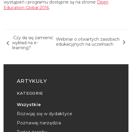
wystąpień i programu dostępne są na stronie
Open
Education Global 2016
.
Nawigacja wpisu
Czy da się zamienić
Webinar o otwartych zasobach
wykład na e-
edukacyjnych na uczelniach
learning?
ARTYKUŁY
KATEGORIE
Wszystkie
Rozwijaj się w dydaktyce
Poznawaj narzędzia
Twórz zasoby