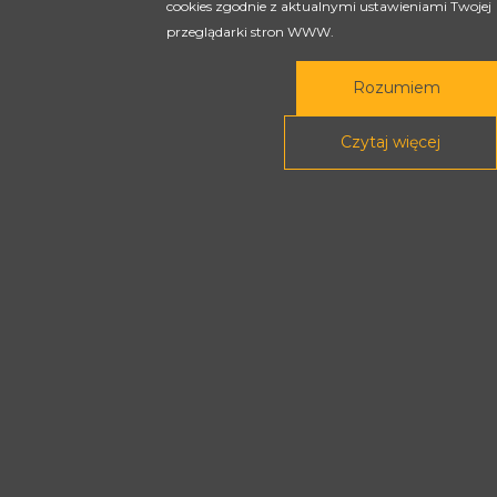
cookies zgodnie z aktualnymi ustawieniami Twojej
przeglądarki stron WWW.
Rozumiem
Rada Programowa
Czytaj więcej
Podstawy prawne
POLITYKA PRYWATNOŚCI
DEKLARACJA DOSTĘPNOŚCI
Treści tej strony dostępne są na licencji
Creative Commons
Uznanie autorstwa - Na tych samych
warunkach 4.0 Międzynarodowe