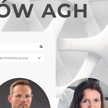
ÓW AGH
WIMiR
WGGiIŚ
BOŁOZ ŁUKASZ
BOROWI