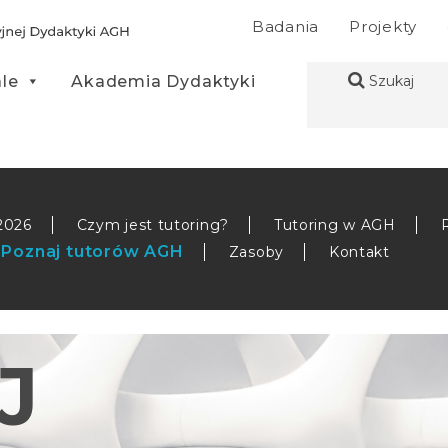
Badania
Projekty
ale
Akademia Dydaktyki
Szukaj
2026
Czym jest tutoring?
Tutoring w AGH
Poznaj tutorów AGH
Zasoby
Kontakt
J