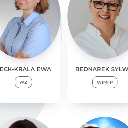
BECK-KRALA EWA
BEDNAREK SYLW
Tutoring jest jak
W swojej pr
szlifowanie diamentów.
wykorzystuję sp
To proces, w którym
(w
narzędzi edukacyjn
krywamy własne talenty
bazuję na
tym autorski
 drogę, na której chcemy
podejściu coachingo
je rozwijać.
z elementami ter
Akceptacji i Zaangażow
Zapraszam Cię w tę
oraz zaawansowane
podróż.
techniki oddecho
ECK-KRALA EWA
BEDNAREK SYLW
WZ
WIMiIP