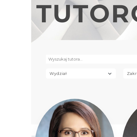
TUTOR
WGGiIŚ
BIEDA AGNIESZKA