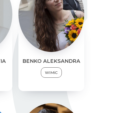
IA
BENKO
ALEKSANDRA
acy
oro
Lubię wyzwania i
ych
fascynuje mnie
ch),
odnajdywanie nieznanej
wym
.
drogi do celu
apii
ania
Tak też postrzegam
ACT
tutoring.
we.
Nieważne, czy chodzi o
IA
BENKO ALEKSANDRA
rozwój naukowy, czy
osobisty, wspólnie
opracujemy mapę, dzięki
WIMiC
której będzie mógł
dotrzeć tam, gdzie chcesz