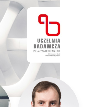
WH
EC
BRANICKI WACŁAW