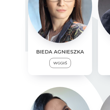
W dydaktyce i nauce
działam na pograniczu
nauk technicznych i
społecznych.
Uważam, że
fundamentem wszelkich
podejmowanych przez
dz
nas działań powinien być
.
zrównoważony rozwój
BIEDA AGNIESZKA
Wykorzystuję narzędzia
GIS oraz metody służące
WGGiIŚ
do analizy percepcji, oceny
jakości, wyboru strategii i
podejmowania decyzji.
WIMiIP