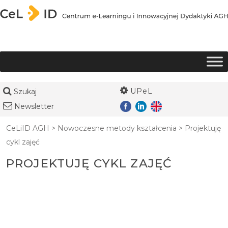
Przejdź do treści
UPeL
Szukaj
Newsletter
CeLiID AGH
>
Nowoczesne metody kształcenia
>
Projektuję
cykl zajęć
PROJEKTUJĘ CYKL ZAJĘĆ