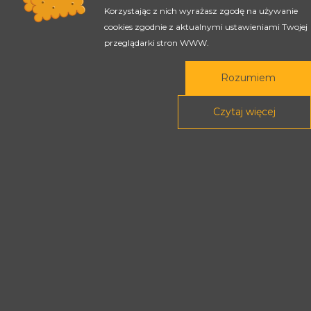
Korzystając z nich wyrażasz zgodę na używanie
cookies zgodnie z aktualnymi ustawieniami Twojej
przeglądarki stron WWW.
Rada Programowa
Podstawy prawne
Rozumiem
Czytaj więcej
POLITYKA PRYWATNOŚCI
DEKLARACJA DOSTĘPNOŚCI
Treści tej strony dostępne są na licencji
Creative Commons
Uznanie autorstwa - Na tych samych
warunkach 4.0 Międzynarodowe