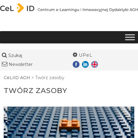
Przejdź do treści
UPeL
Szukaj
Newsletter
CeLiID AGH
>
Twórz zasoby
TWÓRZ ZASOBY