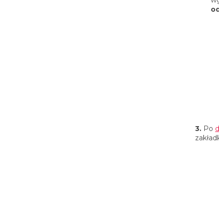
o
3.
Po
d
zakład