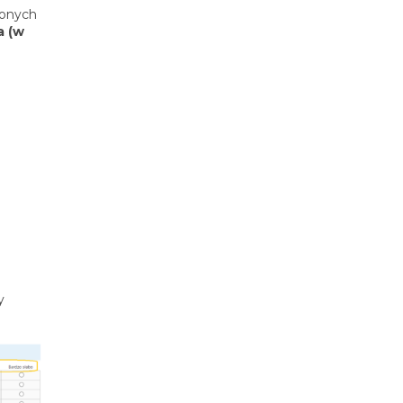
zonych
 (w
y