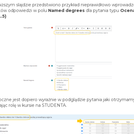
iższym slajdzie przedstwiono przykład nieprawidłowo wprowad
tów odpowiedzi w polu
Named degrees
dla pytania typu
Ocena
…5)
oczne jest dopiero wyraźnie w podglądzie pytania jaki otrzymam
ając rolę w kursie na STUDENTA.