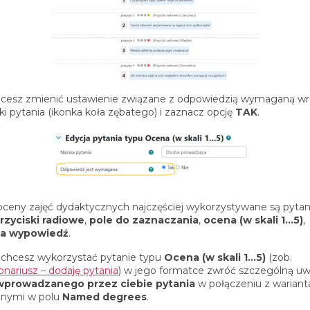
chcesz zmienić ustawienie związane z odpowiedzią wymaganą w
ki pytania (ikonka koła zębatego) i zaznacz opcję
TAK
.
ceny zajęć dydaktycznych najczęściej wykorzystywane są pytan
rzyciski radiowe
,
pole do zaznaczania
,
ocena (w skali 1…5)
,
za wypowiedź
.
zechcesz wykorzystać pytanie typu
Ocena (w skali 1…5)
(zob.
onariusz – dodaję pytania
) w jego formatce zwróć szczególną u
 wprowadzanego przez ciebie pytania
w połączeniu z warian
onymi w polu
Named degrees
.