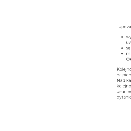
i upewn
wy
uw
są
ma
O
Kolejn
najpier
Nad ka
kolejn
usunie
pytanie