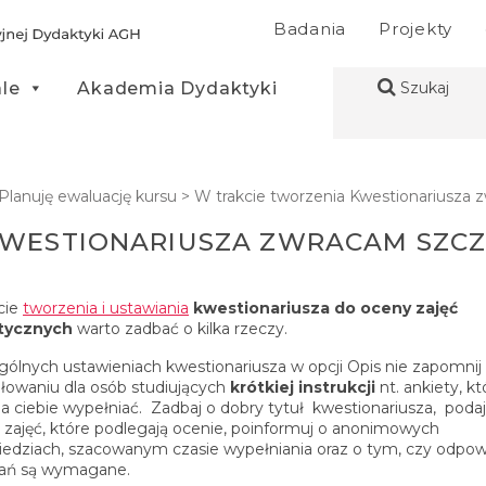
Badania
Projekty
ale
Akademia Dydaktyki
Szukaj
Planuję ewaluację kursu
>
W trakcie tworzenia Kwestionariusza
KWESTIONARIUSZA ZWRACAM SZC
cie
tworzenia i ustawiania
kwestionariusza do oceny zajęć
tycznych
warto zadbać o kilka rzeczy.
ólnych ustawieniach kwestionariusza w opcji Opis nie zapomnij
łowaniu dla osób studiujących
krótkiej instrukcji
nt. ankiety, kt
la ciebie wypełniać. Zadbaj o dobry tytuł kwestionariusza, podaj
zajęć, które podlegają ocenie, poinformuj o anonimowych
edziach, szacowanym czasie wypełniania oraz o tym, czy odpow
tań są wymagane.