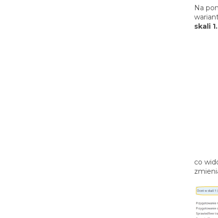
Na pon
warian
skali 1
co wid
zmieni