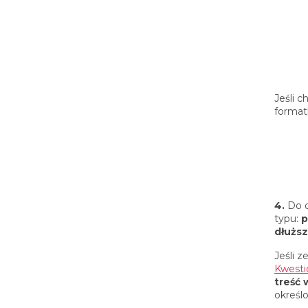
Jeśli 
format
4.
Do o
typu:
p
dłużs
Jeśli 
Kwesti
treść
określ