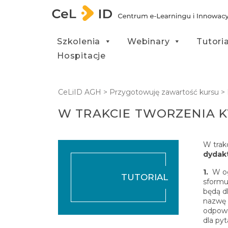
Przejdź do treści
Szkolenia
Webinary
Tutori
Hospitacje
CeLiID AGH
>
Przygotowuję zawartość kursu
>
W TRAKCIE TWORZENIA 
W trak
dydak
1.
W og
TUTORIAL
sformu
będą d
nazwę 
odpowi
dla py