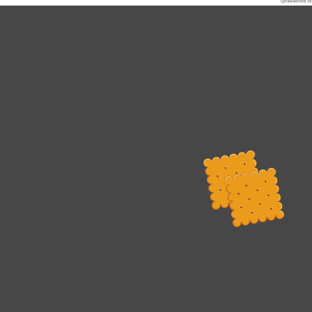
Nawigacja wpisu
Dodaję i ustawiam zadanie
Rada Programowa
Podstawy prawne