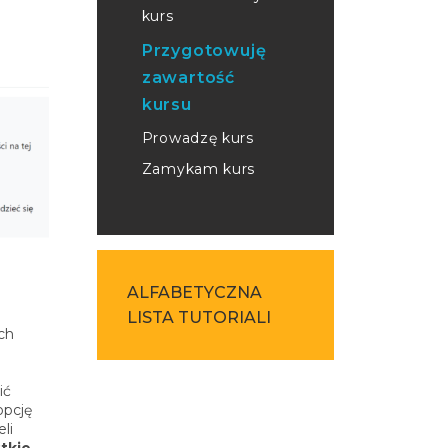
kurs
Przygotowuję
zawartość
kursu
Prowadzę kurs
Zamykam kurs
ALFABETYCZNA
LISTA TUTORIALI
ch
ić
opcję
li
tkie