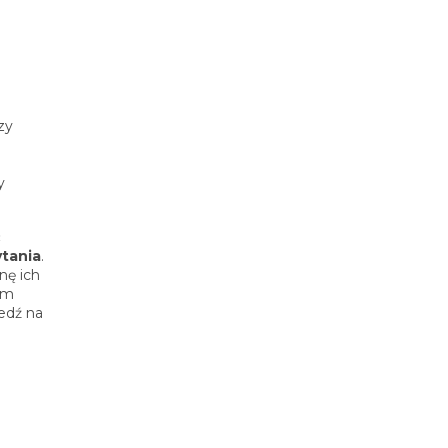
zy
y
ć
ytania
.
nę ich
em
iedź na