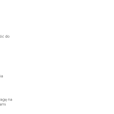
róć do
ia
wagę na
tami