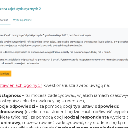
stawieniach ogólnych
kwestionariusza zwróć uwagę na:
ostępność
– tu możesz zadecydować, w jakich ramach czasowy
ostępnisz ankietę ewaluacyjną studentom,
pcje odpowiedzi
– za pomocą opcji
typ
ustaw
odpowiedź
ednorazową
(dzięki temu student będzie miał możliwość wypełn
kietę tylko raz), za pomocą opcji
Rodzaj respondenta
wybierz 
nonimowy
, możesz również zadecydować, czy studenci będą mie
ląd w wyniki ankiety (opcja
Studenci mogą przeglądać wszys