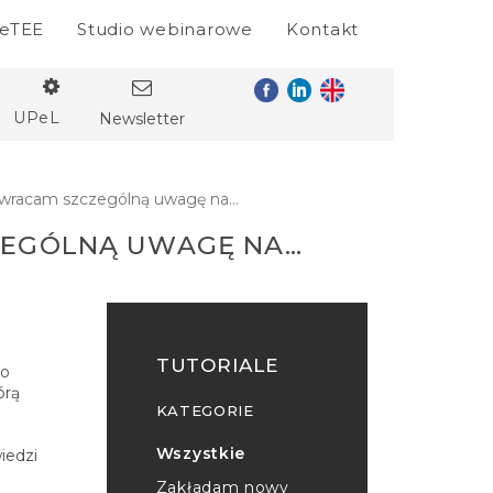
eTEE
Studio webinarowe
Kontakt
UPeL
Newsletter
 zwracam szczególną uwagę na…
ZEGÓLNĄ UWAGĘ NA…
TUTORIALE
 o
órą
KATEGORIE
Wszystkie
iedzi
Zakładam nowy