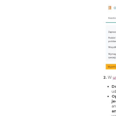
2.
W
u
D
ud
O
j
an
a
wg