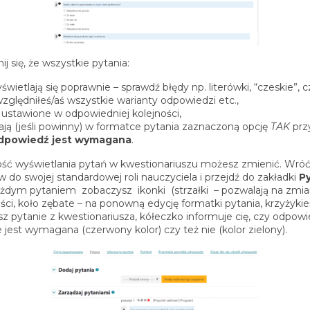
ij się, że wszystkie pytania:
świetlają się poprawnie – sprawdź błędy np. literówki, “czeskie”, c
zględniłeś/aś wszystkie warianty odpowiedzi etc.,
 ustawione w odpowiedniej kolejności,
ją (jeśli powinny) w formatce pytania zaznaczoną opcję
TAK
prz
dpowiedź jest wymagana
.
ość wyświetlania pytań w kwestionariuszu możesz zmienić. Wró
w do swojej standardowej roli nauczyciela i przejdź do zakładki
P
żdym pytaniem zobaczysz ikonki (strzałki – pozwalają na zmia
ości, koło zębate – na ponowną edycję formatki pytania, krzyżyki
sz pytanie z kwestionariusza, kółeczko informuje cię, czy odpow
 jest wymagana (czerwony kolor) czy też nie (kolor zielony).