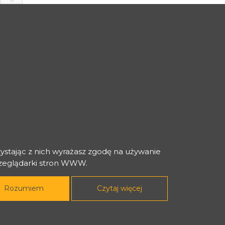
am/wyłączam widoczność Dziennika Ocen
zystając z nich wyrażasz zgodę na używanie
rzeglądarki stron WWW.
Rozumiem
Czytaj więcej