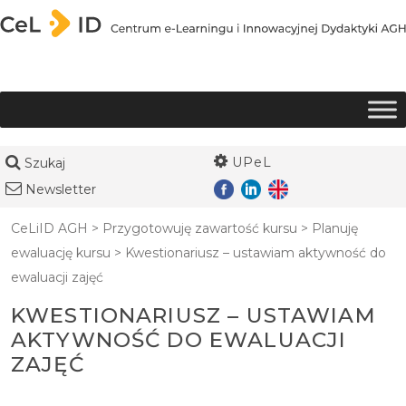
Przejdź do treści
UPeL
Szukaj
Newsletter
CeLiID AGH
>
Przygotowuję zawartość kursu
>
Planuję
ewaluację kursu
>
Kwestionariusz – ustawiam aktywność do
ewaluacji zajęć
KWESTIONARIUSZ – USTAWIAM
AKTYWNOŚĆ DO EWALUACJI
ZAJĘĆ