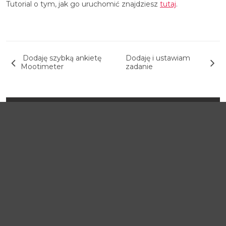
Tutorial o tym, jak go uruchomić znajdziesz
tutaj
.
Nawigacja wpisu
Dodaję szybką ankietę
Dodaję i ustawiam
Mootimeter
zadanie
TUTORIALE
KATEGORIE
Wszystkie
Zakładam nowy kurs
Przygotowuję zawartość kursu
Prowadzę kurs