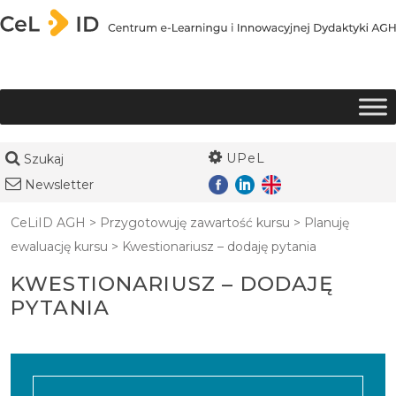
Przejdź do treści
UPeL
Szukaj
Newsletter
CeLiID AGH
>
Przygotowuję zawartość kursu
>
Planuję
ewaluację kursu
>
Kwestionariusz – dodaję pytania
KWESTIONARIUSZ – DODAJĘ
PYTANIA