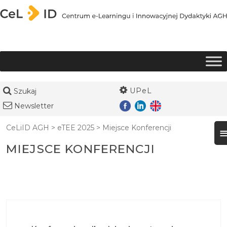
Przejdź do treści
UPeL
Szukaj
Newsletter
CeLiID AGH
>
eTEE 2025
>
Miejsce Konferencji
MIEJSCE KONFERENCJI