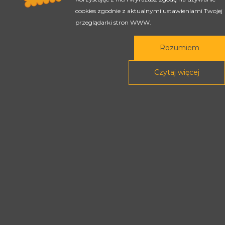
cookies zgodnie z aktualnymi ustawieniami Twojej
przeglądarki stron WWW.
Rozumiem
Czytaj więcej
Rada Programowa
Podstawy prawne
POLITYKA PRYWATNOŚCI
DEKLARACJA DOSTĘPNOŚCI