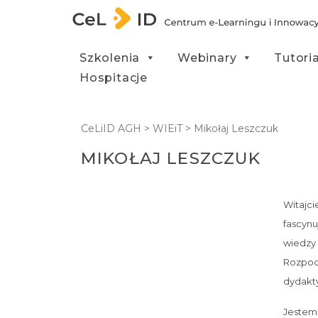
Przejdź do treści
Szkolenia
Webinary
Tutori
Hospitacje
CeLiID AGH
>
WIEiT
>
Mikołaj Leszczuk
MIKOŁAJ LESZCZUK
Witajci
fascynu
wiedzy 
Rozpocz
dydakt
Jestem 