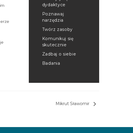
dydaktyce
oim
Poznawaj
narzędzia
 erze
Twórz zasoby
Komunikuj się
je
skutecznie
Zadbaj o siebie
Badania
Mikrut Sławomir