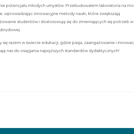
anie potencjału młodych umysłów. Przebudowałem laboratoria na m
e, wprowadzając innowacyjne metody nauki, które zwiększają
owanie studentów i dostosowują się do zmieniających się potrzeb w
ybrydowej.
 się razem w świecie edukacji, gdzie pasja, zaangażowanie i innowac
ją nas do osiągania najwyższych standardów dydaktycznych!