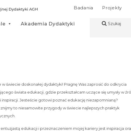
Badania
Projekty
ale
Akademia Dydaktyki
Szukaj
e w świecie doskonałej dydaktyki! Pragnę Was zaprosić do odkrycia
jącego świata edukacji, gdzie przekształcam uczące się umysły w źr
i inspiracji. Jesteście gotowi poznać edukację niezapomnianą?
nijmy to niesamowite przygody w świecie najlepszych praktyk
ycznych.
entuzjastą edukacji i przeznaczeniem mojej kariery jest inspiracja or