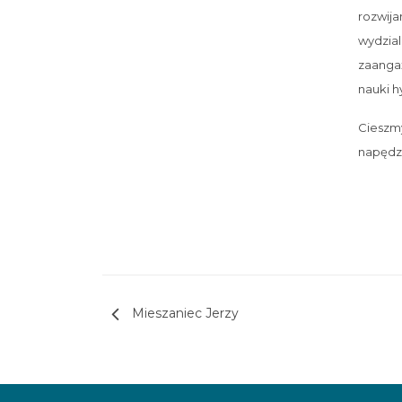
rozwij
wydzial
zaangaż
nauki h
Cieszmy
napędza
Nawigacja wpisu
Mieszaniec Jerzy