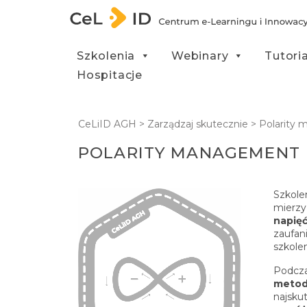
Przejdź do treści
Szkolenia
Webinary
Tutori
Hospitacje
CeLiID AGH
>
Zarządzaj skutecznie
>
Polarity
POLARITY MANAGEMENT
Szkole
mierzy
napię
zaufan
szkolen
Podcza
metod
najsku