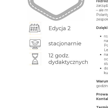
rozróż
zarząd
– ale 
Polari
zespoł
Edycja 2
Dzięki
ro
na
stacjonarnie
Po
Le
12 godz.
na
oc
dydaktycznych
st
do
ku
Warun
godzin
Prowa
Konta
Termin