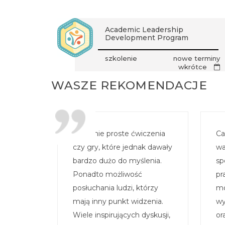
Academic Leadership
Development Program
szkolenie
nowe terminy
wkrótce
WASZE REKOMENDACJE
Pozornie proste ćwiczenia
Ca
czy gry, które jednak dawały
wa
bardzo dużo do myślenia.
sp
Ponadto możliwość
pr
posłuchania ludzi, którzy
mo
mają inny punkt widzenia.
wy
Wiele inspirujących dyskusji,
or