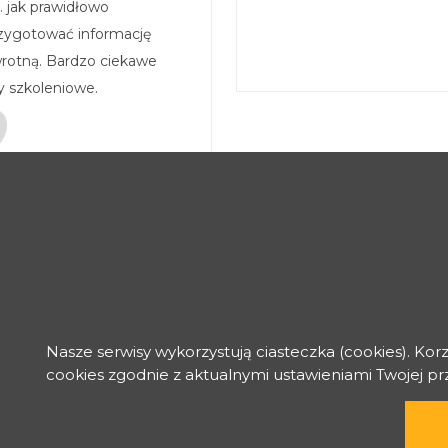
. jak prawidłowo
zygotować informację
rotną. Bardzo ciekawe
y szkoleniowe.
Nasze serwisy wykorzystują ciasteczka (cookies). Kor
cookies zgodnie z aktualnymi ustawieniami Twojej p