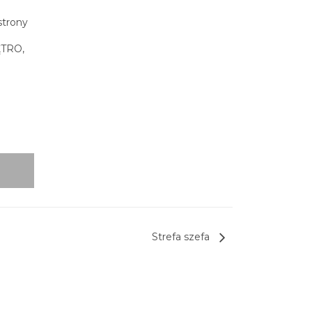
strony
ĘTRO,
Strefa szefa