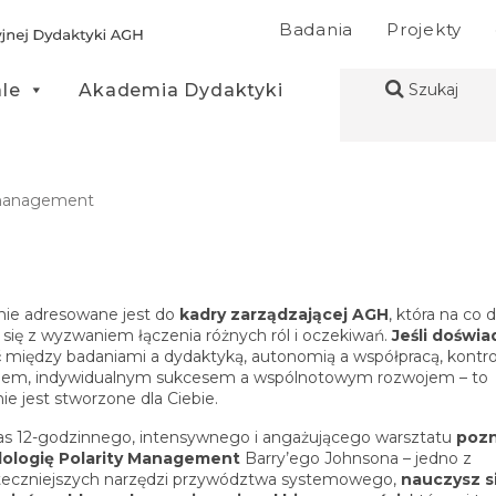
Badania
Projekty
ale
Akademia Dydaktyki
Szukaj
 management
nie adresowane jest do
kadry zarządzającej AGH
, która na co 
 się z wyzwaniem łączenia różnych ról i oczekiwań.
Jeśli doświ
ć
między badaniami a dydaktyką, autonomią a współpracą, kontro
iem, indywidualnym sukcesem a wspólnotowym rozwojem – to
ie jest stworzone dla Ciebie.
s 12-godzinnego, intensywnego i angażującego warsztatu
poz
ologię Polarity Management
Barry’ego Johnsona – jedno z
teczniejszych narzędzi przywództwa systemowego,
nauczysz s