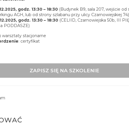
12.2025, godz. 13:30 – 18:30
(Budynek B9, sala 207, wejście od 
rkingu AGH, lub od strony szlabanu przy ulicy Czarnowiejskiej 74)
.12.2025, godz. 13:30 – 18:30
(CELIID, Czarnowiejska 50b, III PI
ala PODDASZE)
:
warsztaty stacjonarne
erdzenie
: certyfikat
ZAPISZ SIĘ NA SZKOLENIE
ram
SOWAĆ