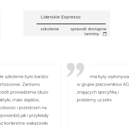
Liderskie Espresso
szkolenie
sprawdź dostępne
terminy
łe szkolenie było bardzo
Ćwiczenia były wykonyw
rtościowe. Zarówno
w grupie pracowników A
osób prowadzenia (dużo
znających specyfikę i
aktyki, mało slajdów,
problemy uczelni.
żliwość i przestrzeń na
powiedzi) jak i przykłady
az konkretne wskazówki