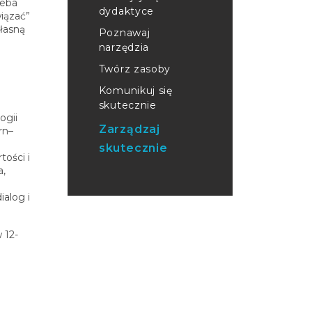
zeba
dydaktyce
wiązać”
łasną
Poznawaj
o
narzędzia
Twórz zasoby
Komunikuj się
skutecznie
ogii
Zarządzaj
rn–
skutecznie
ości i
a,
ialog i
 12-