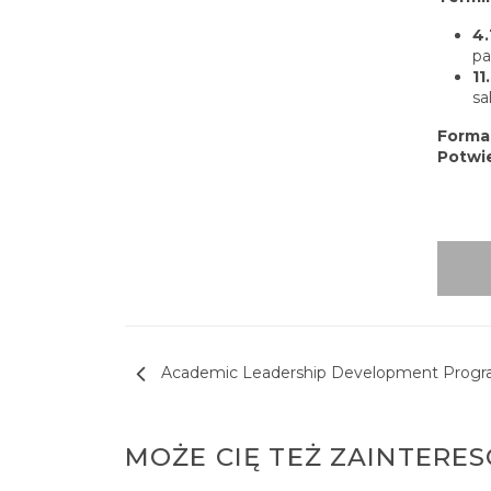
4.
pa
11
s
Forma
Potwi
Nawigacja wpisu
Academic Leadership Development Prog
MOŻE CIĘ TEŻ ZAINTERE