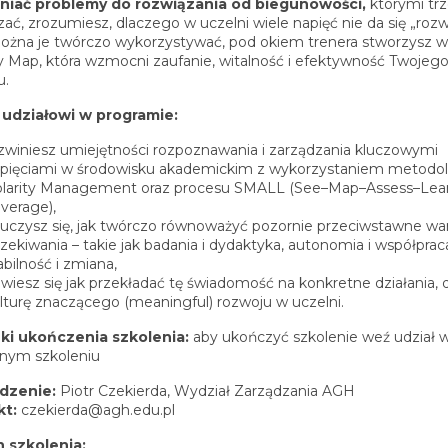
niać problemy do rozwiązania od biegunowości,
którymi tr
zać, zrozumiesz, dlaczego w uczelni wiele napięć nie da się „roz
można je twórczo wykorzystywać, pod okiem trenera stworzysz w
ty Map, która wzmocni zaufanie, witalność i efektywność Twojeg
u.
 udziałowi w programie:
zwiniesz umiejętności rozpoznawania i zarządzania kluczowymi
pięciami w środowisku akademickim z wykorzystaniem metodol
larity Management oraz procesu SMALL (See–Map–Assess–Lea
verage),
uczysz się, jak twórczo równoważyć pozornie przeciwstawne wart
zekiwania – takie jak badania i dydaktyka, autonomia i współprac
abilność i zmiana,
wiesz się jak przekładać tę świadomość na konkretne działania, d
lturę znaczącego (meaningful) rozwoju w uczelni.
ki ukończenia szkolenia:
aby ukończyć szkolenie weź udział w
nym szkoleniu
dzenie:
Piotr Czekierda, Wydział Zarządzania AGH
kt:
czekierda@agh.edu.pl
 szkolenia: