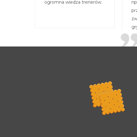
ogromna wiedza trenerów.
np
pr
zw
gr
Rada Programowa
Podstawy prawne
POLITYKA PRYWATNOŚCI