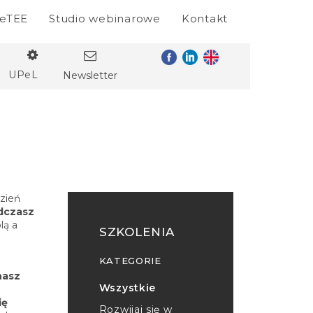
eTEE
Studio webinarowe
Kontakt
UPeL
Newsletter
dzień
adczasz
lą a
SZKOLENIA
KATEGORIE
nasz
Wszystkie
ię
Rozwijaj się w