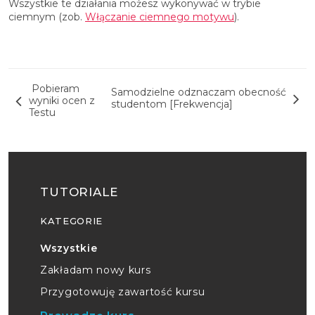
Wszystkie te działania możesz wykonywać w trybie
ciemnym (zob.
Włączanie ciemnego motywu
).
Nawigacja wpisu
Pobieram
Samodzielne odznaczam obecność
wyniki ocen z
studentom [Frekwencja]
Testu
TUTORIALE
KATEGORIE
Wszystkie
Zakładam nowy kurs
Przygotowuję zawartość kursu