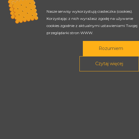
Nasze serwisy wykorzystują ciasteczka (cookies).
Korzystając z nich wyrażasz zgodę na używanie
cookies zgodnie z aktualnymi ustawieniami Twojej
przeglądarki stron WWW.
Rada Programowa
Podstawy prawne
Rozumiem
Czytaj więcej
POLITYKA PRYWATNOŚCI
DEKLARACJA DOSTĘPNOŚCI
Treści tej strony dostępne są na licencji
Creative Commons
Uznanie autorstwa - Na tych samych