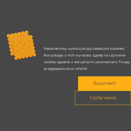
Rada Programowa
Nasze serwisy wykorzystują ciasteczka (cookies).
Podstawy prawne
Korzystając z nich wyrażasz zgodę na używanie
cookies zgodnie z aktualnymi ustawieniami Twojej
POLITYKA PRYWATNOŚCI
przeglądarki stron WWW.
DEKLARACJA DOSTĘPNOŚCI
Rozumiem
Czytaj więcej
Treści tej strony dostępne są na licencji