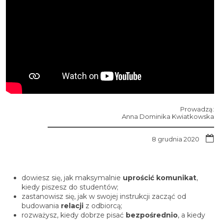
Prowadzą:
Anna Dominika Kwiatkowska
8 grudnia 2020
dowiesz się, jak maksymalnie
uprościć komunikat
,
kiedy piszesz do studentów;
zastanowisz się, jak w swojej instrukcji zacząć od
budowania
relacji
z odbiorcą;
rozważysz, kiedy dobrze pisać
bezpośrednio
, a kiedy