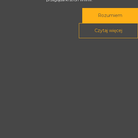
Rozumiem
Rada Programowa
Czytaj więcej
Podstawy prawne
POLITYKA PRYWATNOŚCI
DEKLARACJA DOSTĘPNOŚCI
Treści tej strony dostępne są na licencji
Creative Commons
Uznanie autorstwa - Na tych samych
warunkach 4.0 Międzynarodowe