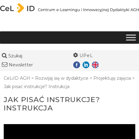
Przejdź do treści
UPeL
Szukaj
Newsletter
CeLiID AGH
>
Rozwijaj się w dydaktyce
>
Projektuję zajęcia
>
Jak pisać instrukcje? Instrukcja
JAK PISAĆ INSTRUKCJE?
INSTRUKCJA