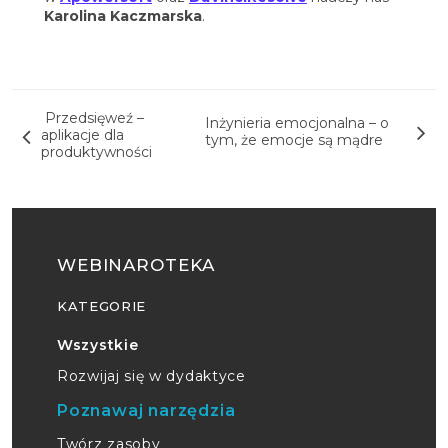
Karolina Kaczmarska
.
Nawigacja wpisu
Przedsięweź –
Inżynieria emocjonalna – o
aplikacje dla
tym, że emocje są mądre
produktywności
WEBINAROTEKA
KATEGORIE
Wszystkie
Rozwijaj się w dydaktyce
Poznawaj narzędzia
Twórz zasoby