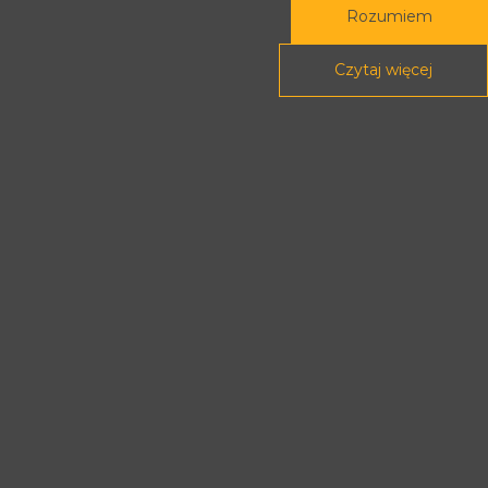
Rozumiem
Rada Programowa
Podstawy prawne
Czytaj więcej
POLITYKA PRYWATNOŚCI
DEKLARACJA DOSTĘPNOŚCI
Treści tej strony dostępne są na licencji
Creative Commons
Uznanie autorstwa - Na tych samych
warunkach 4.0 Międzynarodowe