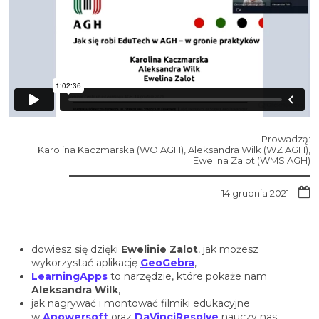
Prowadzą:
Karolina Kaczmarska (WO AGH), Aleksandra Wilk (WZ AGH),
Ewelina Zalot (WMS AGH)
14 grudnia 2021
dowiesz się dzięki
Ewelinie Zalot
, jak możesz
wykorzystać aplikację
GeoGebra
,
LearningApps
to narzędzie, które pokaże nam
Aleksandra Wilk
,
jak nagrywać i montować filmiki edukacyjne
w
Apowersoft
oraz
DaVinciResolve
nauczy nas