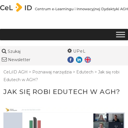
Przejdź do treści
UPeL
Szukaj
Newsletter
CeLiID AGH
>
Poznawaj narzędzia
>
Edutech
>
Jak się robi
Edutech w AGH?
JAK SIĘ ROBI EDUTECH W AGH?