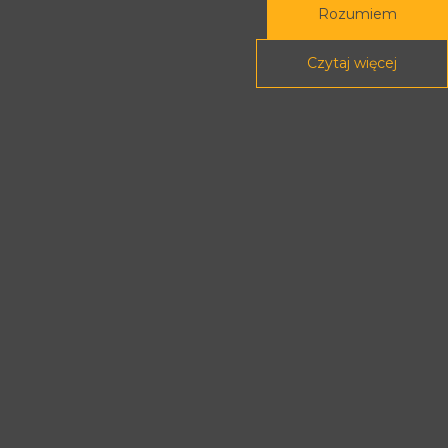
Rozumiem
Rada Programowa
Podstawy prawne
Czytaj więcej
POLITYKA PRYWATNOŚCI
DEKLARACJA DOSTĘPNOŚCI
Treści tej strony dostępne są na licencji
Creative Commons
Uznanie autorstwa - Na tych samych
warunkach 4.0 Międzynarodowe