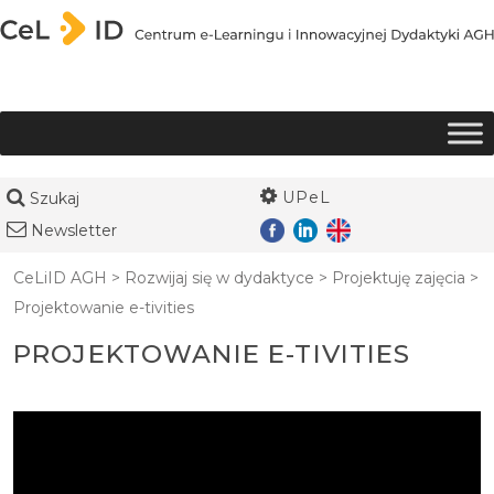
Przejdź do treści
UPeL
Szukaj
Newsletter
CeLiID AGH
>
Rozwijaj się w dydaktyce
>
Projektuję zajęcia
>
Projektowanie e-tivities
PROJEKTOWANIE E-TIVITIES