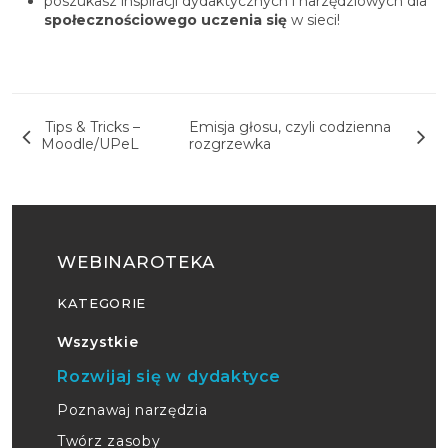
poszukasz inspiracji dydaktycznych i narzędziowych dla
społecznościowego uczenia się
w sieci!
Nawigacja wpisu
Tips & Tricks –
Emisja głosu, czyli codzienna
Moodle/UPeL
rozgrzewka
WEBINAROTEKA
KATEGORIE
Wszystkie
Rozwijaj się w dydaktyce
Poznawaj narzędzia
Twórz zasoby