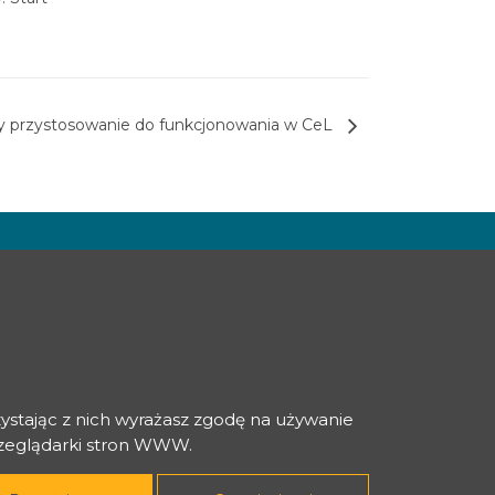
y przystosowanie do funkcjonowania w CeL
zystając z nich wyrażasz zgodę na używanie
rzeglądarki stron WWW.