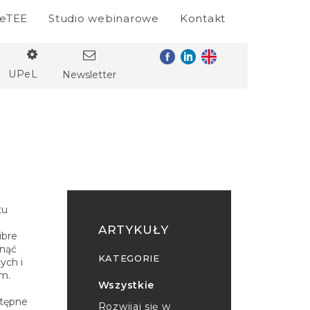
eTEE
Studio webinarowe
Kontakt
UPeL
Newsletter
tu
ARTYKUŁY
ibre
gnąć
KATEGORIE
ych i
m.
Wszystkie
stępne
Rozwijaj się w