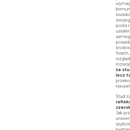
wymaga
komuni
świado
swojeg
posta 
ustale
samego
posiad
środow
forach
względ
rozwoj
że stu
lecz t
przekon
niewie
Stąd z
reflek
szero
Jak pr
uniwer
szybcie
będzie