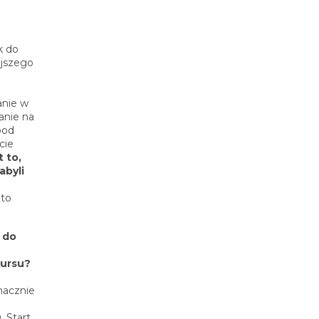
k do
ejszego
anie w
anie na
pod
cie
 to,
abyli
h
 to
 do
kursu?
e
nacznie
 Start