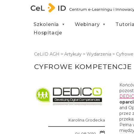
Przejdź do treści
Szkolenia
Webinary
Tutori
Hospitacje
CeLiID AGH
>
Artykuły
>
Wydarzenia
>
Cyfrowe
CYFROWE KOMPETENCJE 
Końców
pozost
DEDI
oparci
and Op
przez 
przeka
Karolina Grodecka
Pełna 
między
04.08.2010