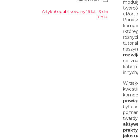
moduły
twórcó
Artykuł opublikowany 16 lat i 3 dni
ePortfo
temu.
Poniewa
kompet
(które
różnyc
tutori
naszy
rozwij
np. zn
kątem 
innych
W trakc
kwesti
kompet
powią
było p
poznani
twardy
aktywn
prakty
jako 