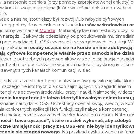
, a następnie oceniała (przy pomocy zaprojektowanej ankiety) p
w kursu i swoje osiągnięcia (które wcześniej dokumentowała w
lio.
ż dla nas najistotniejszy był rozwój i/lub nabycie cyfrowych
encji położyliśmy nacisk na realizację
kursów w środowisku on
go ramy wyznaczał
Moodle
i Mahara), gdzie nasi testerzy uczyli s
h narzędzi. Całkowicie odeszliśmy od produkowania multimedial
ali po narzędziach FLOSS czy pisania szczegółowych instrukcji. W
m przekonaniu
osoby uczące się na kursie online zdobywają 
ają cyfrowe kompetencje właśnie przez samodzielne dział
alezienie potrzebnych przewodników w sieci, eksplorację narzędz
potrzeb oraz poszukiwanie wsparcia na forach dyskusyjnych kurs
, zewnętrznych kanałach komunikacji w sieci.
ie dyskusji ze studentami i analizy kursów pojawiło się kilka klu
i szczególnie istotnych dla osób zajmujących się zagadnieniem
encji w sieciowym środowisku pracy i nauki. Najmocniej widocz
zanie kompetencji z łatwo identyfikowalnym celem kursu
,
oznanie narzędzi FLOSS. Uczestnicy oceniali swoją wiedzę w kon
a konkretnych aplikacji i ich funkcji, czyli nabycia kompetencji
ch (niekoniecznie związanych ze środowiskiem online). Natomia
ości “towarzyszące”, które musieli wykonać, aby zdobyć
czne umiejętności pracy z FLOSS-em, nie były identyfikow
uczenie się czegoś nowego
. Na przykład dyskutowanie na for