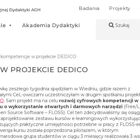
Badania
Projekty
ale
Akademia Dydaktyki
Szukaj
 kompetencje w projekcie DEDICO
W PROJEKCIE DEDICO
kę zeszłego tygodnia spędziłam w Wiedniu, gdzie razem z
ałymi CeL-owiczami uczestniczyłam w drugim spotkaniu projek
CO
. Sam projekt ma na celu
rozwój cyfrowych kompetencji w
u o wykorzystanie otwartych i darmowych narzędzi
(Free/L
en Source Software – FLOSS). Cel ten zdecydowaliśmy się osią
zaprojektowanie zestawu kursów e-learningowych wykorzystując
zujących praktyczne umiejętności potrzebne w pracy z FLOSS-e
wersja kursu została poprzedzona pilotażem, w którym
narodowa grupa studentów w ciągu 3 miesięcy realizowała 3 w