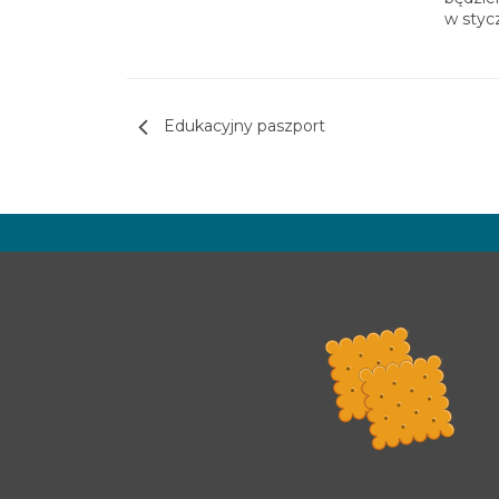
w styc
Nawigacja wpisu
Edukacyjny paszport
Rada Programowa
Podstawy prawne
POLITYKA PRYWATNOŚCI