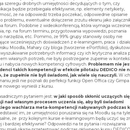
 szeregu drobnych umiejętności decydujących o tym, czy
kacja będzie przebiegała efektywnie, np. elementy netykiety,
mość, że na odpowiedź trzeba poczekać, odpowiednie opisanie
o problemu, ewentualne dołączenie zrzutu ekranu jako załączni
na forum. Podobnie z wideokonferencją, która wymaga wcześni
nia, np. na forum terminu, przygotowania wypowiedzi, poznania
 narzędzia, etc. Pomimo, że 99% grupy stanowiły osoby nie
ające wcześniejszych doświadczeń z e-learningiem, praca i dział
isku Moodla, Mahary czy bloga (tworzenie ePortfolio), dyskutow
, wyszukiwanie potrzebnych informacji czy ich krytyczna analiza 
em własnych potrzeb, nie były postrzegane zupełnie w kontekś
u i nabycia nowych kompetencji cyfrowych.
Problemem nie jest
denci takich kompetencji w efekcie pilotażu DEDICO nie n
o, że zupełnie nie byli świadomi, jak wiele się nauczyli.
W ic
aniu jeśli nie poznali do perfekcji funkcji Open Offica czy Gimpa
le nowego wynieśli z kursu.
asadniczym pytaniem jest:
w jaki sposób skłonić uczących się
sji nad własnym procesem uczenia się, aby byli świadomi
kiego wachlarza meta-kompetencji nabywanych podczas 
zedstawić im, że umiejętności poruszania się na Moodlu są na tyl
salne, że przy kolejnym kursie e-learningowym będą uczyć się z
j i bardziej efektywnie? Odpowiedzi na te pytania i rozwiązania
my mieli okazję przetestować podczas głównego kursu DEDICO.