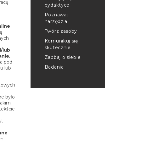
racę
dydaktyce
Poznawaj
narzędzia
line
Twórz zasoby
ię
nych
Komunikuj się
skutecznie
i/lub
anie,
Zadbaj o siebie
ia pod
Badania
u lub
czowych
ne było
 jakim
tekście
st
ane
um