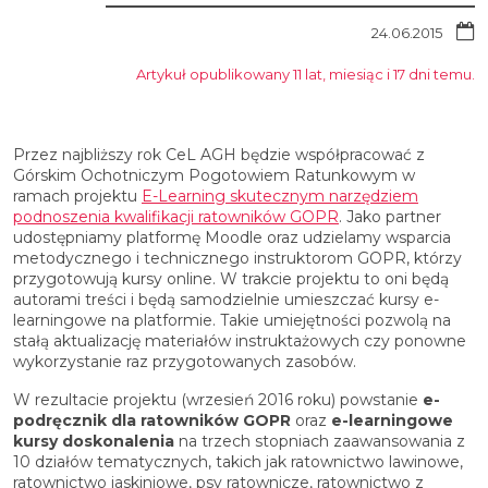
24.06.2015
Artykuł opublikowany 11 lat, miesiąc i 17 dni temu.
Przez najbliższy rok CeL AGH będzie współpracować z
Górskim Ochotniczym Pogotowiem Ratunkowym w
ramach projektu
E-Learning skutecznym narzędziem
podnoszenia kwalifikacji ratowników GOPR
. Jako partner
udostępniamy platformę Moodle oraz udzielamy wsparcia
metodycznego i technicznego instruktorom GOPR, którzy
przygotowują kursy online. W trakcie projektu to oni będą
autorami treści i będą samodzielnie umieszczać kursy e-
learningowe na platformie. Takie umiejętności pozwolą na
stałą aktualizację materiałów instruktażowych czy ponowne
wykorzystanie raz przygotowanych zasobów.
W rezultacie projektu (wrzesień 2016 roku) powstanie
e-
podręcznik
dla ratowników GOPR
oraz
e-learningowe
kursy doskonalenia
na trzech stopniach zaawansowania z
10 działów tematycznych, takich jak ratownictwo lawinowe,
ratownictwo jaskiniowe, psy ratownicze, ratownictwo z