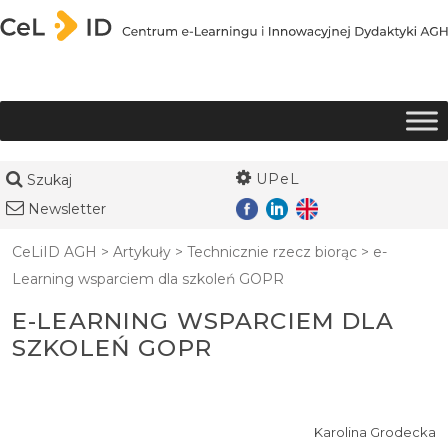
Przejdź do treści
UPeL
Szukaj
Newsletter
CeLiID AGH
>
Artykuły
>
Technicznie rzecz biorąc
>
e-
Learning wsparciem dla szkoleń GOPR
E-LEARNING WSPARCIEM DLA
SZKOLEŃ GOPR
Karolina Grodecka