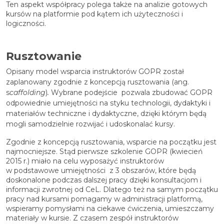
Ten aspekt współpracy polega także na analizie gotowych
kursów na platformie pod kątem ich użyteczności i
logiczności.
Rusztowanie
Opisany model wsparcia instruktorów GOPR został
zaplanowany zgodnie z koncepcją rusztowania (ang.
s
caffolding
)
.
Wybrane podejście pozwala zbudować GOPR
odpowiednie umiejętności na styku technologii, dydaktyki i
materiałów techniczne i dydaktyczne, dzięki którym będą
mogli samodzielnie rozwijać i udoskonalać kursy.
Zgodnie z koncepcją rusztowania, wsparcie na początku jest
najmocniejsze. Stąd pierwsze szkolenie GOPR (kwiecień
2015 r.) miało na celu wyposażyć instruktorów
w podstawowe umiejętności z 3 obszarów, które będą
doskonalone podczas dalszej pracy dzięki konsultacjom i
informacji zwrotnej od CeL. Dlatego też na samym początku
pracy nad kursami pomagamy w administracji platformą,
wspieramy pomysłami na ciekawe ćwiczenia, umieszczamy
materiały w kursie. Z czasem zespół instruktorów