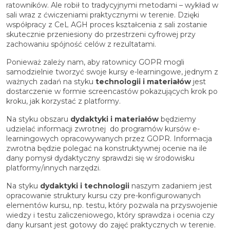
ratowników. Ale robił to tradycyjnymi metodami – wykład w
sali wraz z ćwiczeniami praktycznymi w terenie. Dzięki
współpracy z CeL AGH proces kształcenia z sali zostanie
skutecznie przeniesiony do przestrzeni cyfrowej przy
zachowaniu spójność celów z rezultatami.
Ponieważ zależy nam, aby ratownicy GOPR mogli
samodzielnie tworzyć swoje kursy e-learningowe, jednym z
ważnych zadań na styku
t
echnologii i materiałów
jest
dostarczenie w formie screencastów pokazujących krok po
kroku, jak korzystać z platformy.
Na styku obszaru
dydaktyki i materiałów
będziemy
udzielać informacji zwrotnej
do programów kursów e-
learningowych opracowywanych przez GOPR. Informacja
zwrotna będzie polegać na konstruktywnej ocenie na ile
dany pomysł dydaktyczny sprawdzi się w środowisku
platformy/innych narzędzi.
Na styku
dydaktyki i technologii
naszym zadaniem jest
opracowanie struktury kursu czy pre-konfigurowanych
elementów kursu, np. testu, który pozwala na przyswojenie
wiedzy i testu zaliczeniowego, który sprawdza i ocenia czy
dany kursant jest gotowy do zajęć praktycznych w terenie.