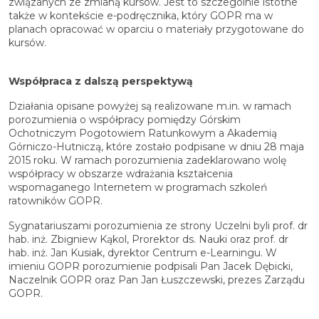
związanych ze zmianą kursów. Jest to szczególnie istotne
także w kontekście e-podręcznika, który GOPR ma w
planach opracować w oparciu o materiały przygotowane do
kursów.
Współpraca z dalszą perspektywą
Działania opisane powyżej są realizowane m.in. w ramach
porozumienia o współpracy pomiędzy Górskim
Ochotniczym Pogotowiem Ratunkowym a Akademią
Górniczo-Hutniczą, które zostało podpisane w dniu 28 maja
2015 roku. W ramach porozumienia zadeklarowano wolę
współpracy w obszarze wdrażania kształcenia
wspomaganego Internetem w programach szkoleń
ratowników GOPR.
Sygnatariuszami porozumienia ze strony Uczelni byli prof. dr
hab. inż. Zbigniew Kąkol, Prorektor ds. Nauki oraz prof. dr
hab. inż. Jan Kusiak, dyrektor Centrum e-Learningu. W
imieniu GOPR porozumienie podpisali Pan Jacek Dębicki,
Naczelnik GOPR oraz Pan Jan Łuszczewski, prezes Zarządu
GOPR.