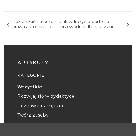
Nawigacja wpisu
Jak unikać naruszeń
Jak wdrożyć e-portfolio:
prawa autorskiego
przewodnik dla nauczycieli
ARTYKUŁY
KATEGORIE
Wszystkie
Rozwijaj się w dydaktyce
Poznawaj narzędzia
Twórz zasoby
Komunikuj się skutecznie
Zadbaj o siebie