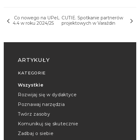
Nawigacja wpisu
Co nowego na UPeL
CUTIE. Spotkanie partnerów
4.4 w roku 2024/25
projektowych w Varaždin
ARTYKUŁY
KATEGORIE
Wszystkie
Rozwijaj się w dydaktyce
Poznawaj narzędzia
Twórz zasoby
Komunikuj się skutecznie
Zadbaj o siebie