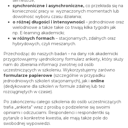
semestrze;
synchroniczne i asynchroniczne,
co przekłada się na
konieczność pracy w wyznaczonych momentach lub
dowolność wyboru czasu działania;
o różnej długości i intensywności
– jednodniowe oraz
wielodniowe a także takie co trwają kilka tygodni jak
np. E-learning akademicki;
w różnych formach
– stacjonarnych, zdalnych oraz
hybrydowych, czyli mieszanych.
Przechodząc do naszych badań – na dany rok akademicki
przygotowujemy ujednolicony formularz ankiety, który służy
nam do zbierania informacji zwrotnej od osób
uczestniczących w szkoleniu. Wykorzystujemy zarówno
formularze papierowe
(szczególnie w przypadku
jednodniowych szkoleń stacjonarnych), jak i
online
(dedykowane dla szkoleń w formule zdalnej lub też
rozciągniętych w czasie).
Po zakończeniu całego szkolenia do osób uczestniczących
trafia „ankieta” wraz z prośbą o podzielenie się swoimi
opiniami i odczuciami. Respondenci i respondentki są
pytani/e o konkretne kwestia, ale mają także pole do
swobodnej wypowiedzi.