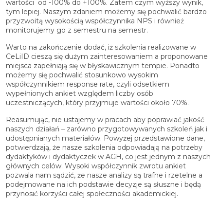
wartości od -100% do +100%. Zatem czym wyższy wynik,
tym lepiej. Naszym zdaniem możemy się pochwalić bardzo
przyzwoitą wysokością współczynnika NPS i również
monitorujemy go z semestru na semestr.
Warto na zakończenie dodać, iż szkolenia realizowane w
CeLiID cieszą się dużym zainteresowaniem a proponowane
miejsca zapełniają się w błyskawicznym tempie. Ponadto
możemy się pochwalić stosunkowo wysokim
współczynnikiem response rate, czyli odsetkiem
wypełnionych ankiet względem liczby osób
uczestniczących, który przyjmuje wartości około 70%.
Reasumując, nie ustajemy w pracach aby poprawiać jakość
naszych działań – zarówno przygotowywanych szkoleń jak i
udostępnianych materiałów. Powyżej przedstawione dane,
potwierdzają, że nasze szkolenia odpowiadają na potrzeby
dydaktyków i dydaktyczek w AGH, co jest jednym z naszych
głównych celów. Wysoki współczynnik zwrotu ankiet
pozwala nam sądzić, że nasze analizy są trafne i rzetelne a
podejmowane na ich podstawie decyzje są słuszne i będą
przynosić korzyści całej społeczności akademickiej.