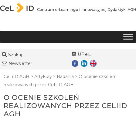
Przejdź do treści
UPeL
Szukaj
Newsletter
CeLiID AGH
>
Artykuły
>
Badania
>
O ocenie szkoleń
realizowanych przez CeLiID AGH
O OCENIE SZKOLEŃ
REALIZOWANYCH PRZEZ CELIID
AGH