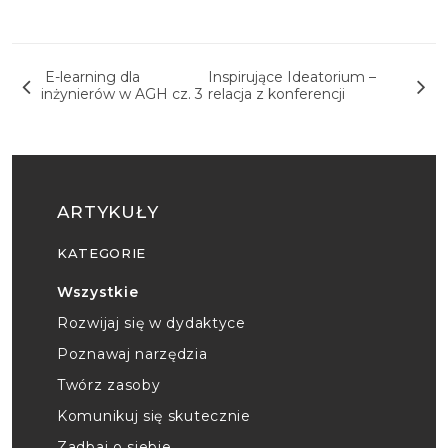
Nawigacja wpisu
E-learning dla
Inspirujące Ideatorium –
inżynierów w AGH cz. 3
relacja z konferencji
ARTYKUŁY
KATEGORIE
Wszystkie
Rozwijaj się w dydaktyce
Poznawaj narzędzia
Twórz zasoby
Komunikuj się skutecznie
Zadbaj o siebie