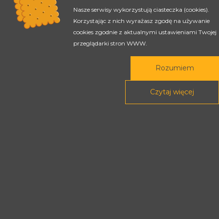
Nasze serwisy wykorzystują ciasteczka (cookies).
Rada Programowa
Korzystając z nich wyrażasz zgodę na używanie
cookies zgodnie z aktualnymi ustawieniami Twojej
Podstawy prawne
przeglądarki stron WWW.
POLITYKA PRYWATNOŚCI
Rozumiem
DEKLARACJA DOSTĘPNOŚCI
Czytaj więcej
Treści tej strony dostępne są na licencji
Creative Commons
Uznanie autorstwa - Na tych samych
warunkach 4.0 Międzynarodowe