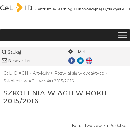
Przejdź do treści
UPeL
Szukaj
Newsletter
CeLiID AGH
>
Artykuły
>
Rozwijaj się w dydaktyce
>
Szkolenia w AGH w roku 2015/2016
SZKOLENIA W AGH W ROKU
2015/2016
Beata Tworzewska-Pozłutko