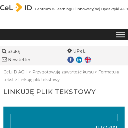
Przejdź do treści
UPeL
Szukaj
Newsletter
CeLiID AGH
>
Przygotowuję zawartość kursu
>
Formatuję
tekst
>
Linkuję plik tekstowy
LINKUJĘ PLIK TEKSTOWY
TUTORIAL