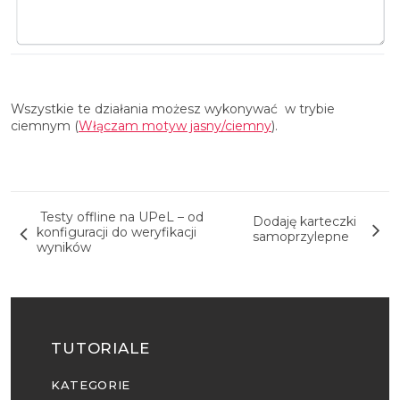
Wszystkie te działania możesz wykonywać w trybie
ciemnym (
Włączam motyw jasny/ciemny
).
Nawigacja wpisu
Testy offline na UPeL – od
Dodaję karteczki
konfiguracji do weryfikacji
samoprzylepne
wyników
TUTORIALE
KATEGORIE