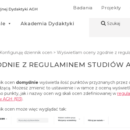
Badania
Projekty
ale
Akademia Dydaktyki
Szukaj
Konfiguruję dziennik ocen
>
Wyświetlam oceny zgodnie z regu
DNIE Z REGULAMINEM STUDIÓW 
ik ocen
domyślnie
wyświetla ilość punktów przyznanych przez
zącą. Możesz zmienić to ustawienie i w ramce z oceną wyświetl
o punkty, jak i nazwy ocen wg skali ocen zdefiniowanej w
regul
w AGH (§13)
.
ik ocen może więc wyglądać tak: