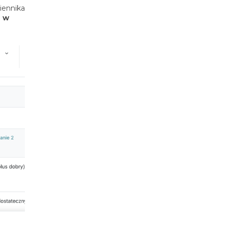
iennika
n w