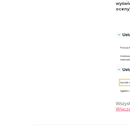
wyświ
oceny
Wszyst
Włącz
Nawigacja wpisu