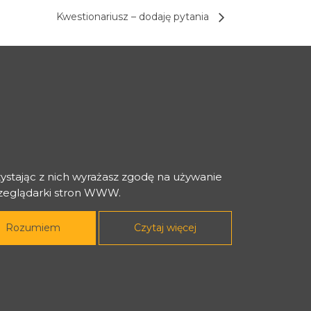
Kwestionariusz – dodaję pytania
zystając z nich wyrażasz zgodę na używanie
rzeglądarki stron WWW.
Rozumiem
Czytaj więcej