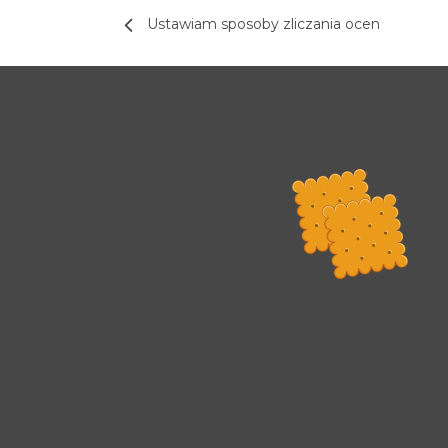
Ustawiam sposoby zliczania ocen
Rada Programowa
Podstawy prawne
POLITYKA PRYWATNOŚCI
DEKLARACJA DOSTĘPNOŚCI