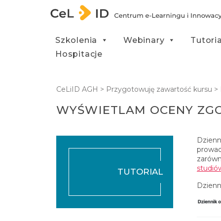
Przejdź do treści
Szkolenia
Webinary
Tutori
Hospitacje
CeLiID AGH
>
Przygotowuję zawartość kursu
>
WYŚWIETLAM OCENY ZGO
Dzienn
prowad
zarówn
studió
TUTORIAL
Dzienn