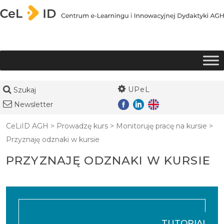
Przejdź do treści
UPeL
Szukaj
Newsletter
CeLiID AGH
>
Prowadzę kurs
>
Monitoruję pracę na kursie
>
Przyznaję odznaki w kursie
PRZYZNAJĘ ODZNAKI W KURSIE
TUTORIAL