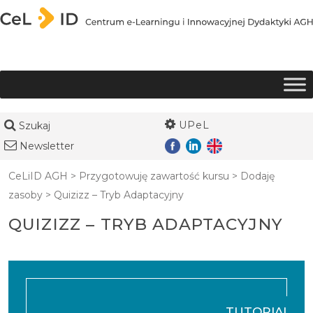
Przejdź do treści
UPeL
Szukaj
Newsletter
CeLiID AGH
>
Przygotowuję zawartość kursu
>
Dodaję
zasoby
>
Quizizz – Tryb Adaptacyjny
QUIZIZZ – TRYB ADAPTACYJNY
TUTORIAL