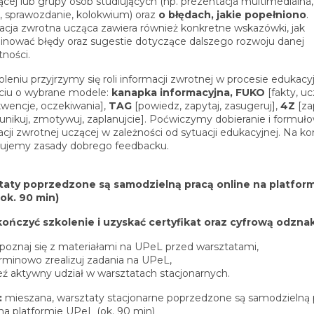
ącej lub grupy osób studiujących (np. prezentacja multimedialna,
t, sprawozdanie, kolokwium) oraz
o błędach, jakie popełniono
.
acja zwrotna ucząca zawiera również konkretne wskazówki, jak
inować błędy oraz sugestie dotyczące dalszego rozwoju danej
tności.
oleniu przyjrzymy się roli informacji zwrotnej w procesie edukac
ciu o wybrane modele:
kanapka informacyjna, FUKO
[fakty, uc
wencje, oczekiwania],
TAG
[powiedz, zapytaj, zasugeruj],
4Z
[za
nikuj, zmotywuj, zaplanujcie]. Poćwiczymy dobieranie i formuł
cji zwrotnej uczącej w zależności od sytuacji edukacyjnej. Na ko
ujemy zasady dobrego feedbacku.
aty poprzedzone są samodzielną pracą online na platfor
ok. 90 min)
ończyć szkolenie i uzyskać certyfikat oraz cyfrową odzna
poznaj się z materiałami na UPeL przed warsztatami,
rminowo zrealizuj zadania na UPeL,
ź aktywny udział w warsztatach stacjonarnych.
:
mieszana, warsztaty stacjonarne poprzedzone są samodzielną 
 na platformie UPeL (ok. 90 min)