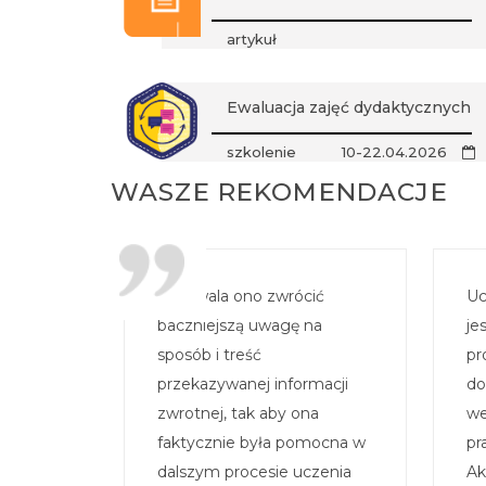
artykuł
Ewaluacja zajęć dydaktycznych
szkolenie
10-22.04.2026
WASZE REKOMENDACJE
...pozwala ono zwrócić
Uc
baczniejszą uwagę na
je
sposób i treść
pr
przekazywanej informacji
do
zwrotnej, tak aby ona
we
faktycznie była pomocna w
pr
dalszym procesie uczenia
Ak