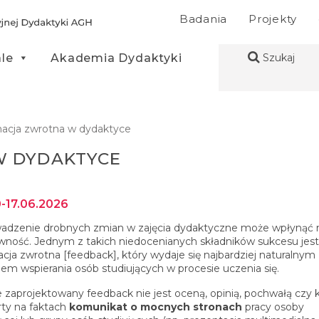
Badania
Projekty
ale
Akademia Dydaktyki
Szukaj
macja zwrotna w dydaktyce
W DYDAKTYCE
-17.06.2026
dzenie drobnych zmian w zajęcia dydaktyczne może wpłynąć n
wność. Jednym z takich niedocenianych składników sukcesu jest
acja zwrotna [feedback], który wydaje się najbardziej naturalnym
em wspierania osób studiujących w procesie uczenia się.
 zaprojektowany feedback nie jest oceną, opinią, pochwałą czy k
rty na faktach
komunikat o mocnych stronach
pracy osoby