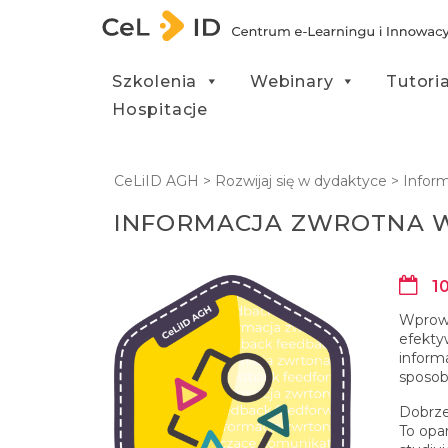
Przejdź do treści
Szkolenia
Webinary
Tutori
Hospitacje
CeLiID AGH
>
Rozwijaj się w dydaktyce
>
Infor
INFORMACJA ZWROTNA 
10
Wprowa
efekty
inform
sposob
Dobrze
To opa