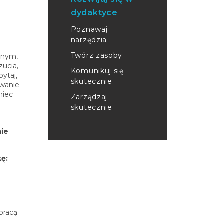
dydaktyce
Poznawaj
narzędzia
Twórz zasoby
yjnym,
zucia,
Komunikuj się
pytaj,
skutecznie
owanie
niec
Zarządzaj
skutecznie
mie
kę:
pracą