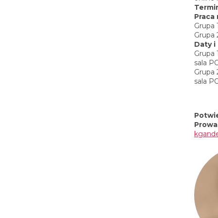
Termin
Praca 
Grupa 
Grupa 
Daty i
Grupa 
sala 
Grupa 
sala 
Potwi
Prowa
kgand