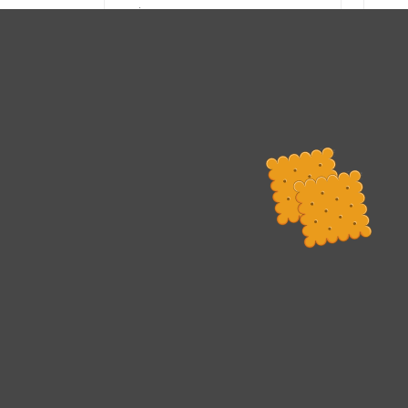
się.
wy
Rada Programowa
Podstawy prawne
POLITYKA PRYWATNOŚCI
DEKLARACJA DOSTĘPNOŚCI