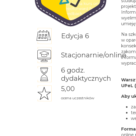
studiuj
projek
Inform
wyelim
umieję
Na szk
Edycja 6
w opar
konsek
zakomu
Stacjonarnie/online
informa
wyprac
6 godz.
dydaktycznych
Warszt
UPeL (
5,00
Aby uk
ocena uczestników
za
te
we
Forma
online