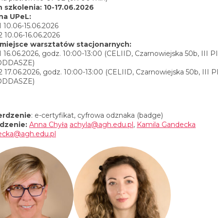
 szkolenia: 10-17.06.2026
na UPeL:
1 10.06-15.06.2026
2 10.06-16.06.2026
 miejsce warsztatów stacjonarnych:
1 16.06.2026, godz. 10:00-13:00 (CELIID, Czarnowiejska 50b, III 
PODDASZE)
2 17.06.2026, godz. 10:00-13:00 (CELIID, Czarnowiejska 50b, III 
PODDASZE)
erdzenie
: e-certyfikat, cyfrowa odznaka (badge)
dzenie:
Anna Chyła
achyla@agh.edu.pl
,
Kamila Gandecka
ecka@agh.edu.pl