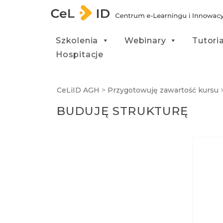
Przejdź do treści
Szkolenia
Webinary
Tutori
Hospitacje
CeLiID AGH
>
Przygotowuję zawartość kursu
BUDUJĘ STRUKTURĘ