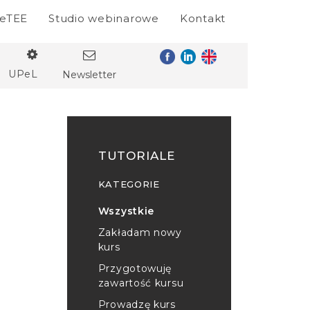
eTEE
Studio webinarowe
Kontakt
UPeL
Newsletter
TUTORIALE
KATEGORIE
Wszystkie
Zakładam nowy
kurs
Przygotowuję
zawartość kursu
Prowadzę kurs