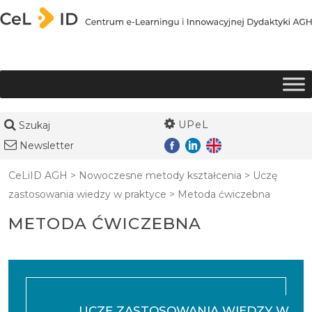
Przejdź do treści
UPeL
Szukaj
Newsletter
CeLiID AGH
>
Nowoczesne metody kształcenia
>
Uczę
zastosowania wiedzy w praktyce
>
Metoda ćwiczebna
METODA ĆWICZEBNA
UCZĘ ZASTOSOWANIA WIEDZY W