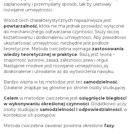
zaplanowany i przemyślany sposób, tak by ułatwiały
rozwijanie umiejętności.
Wśród cech charakterystycznych najważniejsza jest
powtarzalność
, która nie ma jednak prowadzić wyłącznie
do mechanicznego odtwarzania czynności. Służy raczej
kształtowaniu i doskonaleniu umiejętności. Aby prawidłowo
ukształtować umiejętność, niezbędne jest podłoże
teoretyczne. Metoda ćwiczebna wymaga
zastosowania
wiedzy teoretycznej w praktyce
. Bazą jest teoria –
znajomość wzorów, zasad, zależności, praw i reguł.
Następnie możliwe jest rozwijanie umiejętności, jej
doskonalenie i utrwalanie aż do wytworzenia nawyku.
Bardzo ważna w tej metodzie jest też
samodzielność
.
Działanie znajduje się głównie po stronie osoby studiującej.
Celem
w metodzie ćwiczebnej jest
osiągnięcie biegłości
w wykonywaniu określonej czynności
. Dodatkowo uczy
osoby studiujące
samodzielności i odpowiedzialności
, w
kontekście ich postępów.
Metoda ćwiczebna zawierać powinna określone
fazy
: