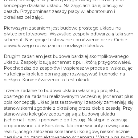
koncepcje działania układu. Na zajęciach dalej pracują w
parach. Przypominasz zasady pracy w laboratorium i
określasz cel zajęć.
Pierwszym zadaniem jest budowa prostego układu na
płytce prototypowej. Wszystkie zespoły odtwarzają taki sam
schemat. Następuje testowanie i omówienie przez Ciebie
prawidłowego rozwiązania i możliwych błędów.
Drugim zadaniem jest budowa bardziej skomplikowanego
układu. Zespoły losują schemat z puli, którą przygotowałeś.
Podchodzisz do zespołów i wspierasz w procesie, wskazując
na kolejny krok lub pomagając rozwiązywać trudności na
bieżąco. Koniec ćwiczenia to test układu.
Trzecie zadanie to budowa układu własnego projektu,
opartego na zadaniu realizowanym wcześniej (schemat plus
opis koncepcji). Układ jest testowany i zespoły zamieniają się
stanowiskami zgodnie z określoną przez ciebie zasadą. Przy
stanowisku kolegów zapoznają się z budową układu
(schemat i opis) i ponownie go testują. Następnie zapisują
proponowane udoskonalenia lub inne warianty rozwiązania,
realizującego założenia koleżanek i kolegów, niekoniecznie
pasujące do zaprojektowanego schematu. Wracają na swoje