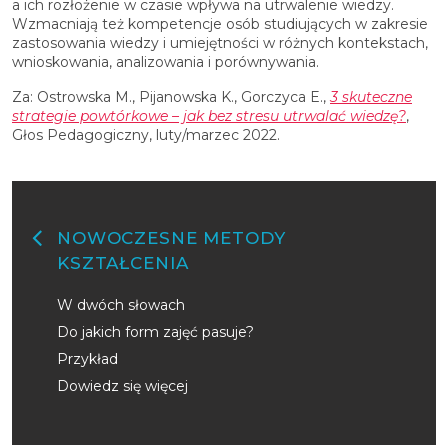
a ich rozłożenie w czasie wpływa na utrwalenie wiedzy.
Wzmacniają też kompetencje osób studiujących w zakresie
zastosowania wiedzy i umiejętności w różnych kontekstach,
wnioskowania, analizowania i porównywania.
Za: Ostrowska M., Pijanowska K., Gorczyca E.,
3 skuteczne
strategie powtórkowe – jak bez stresu utrwalać wiedzę?
,
Głos Pedagogiczny, luty/marzec 2022.
NOWOCZESNE METODY
KSZTAŁCENIA
W dwóch słowach
Do jakich form zajęć pasuje?
Przykład
Dowiedz się więcej