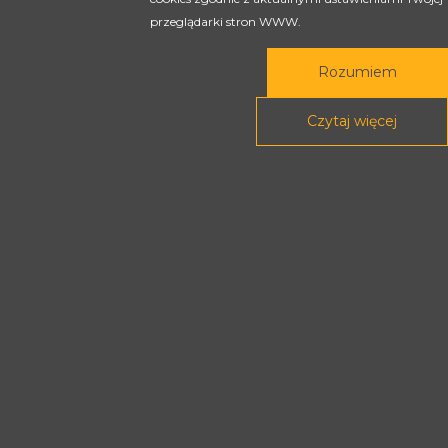
przeglądarki stron WWW.
Rozumiem
Czytaj więcej
Rada Programowa
Podstawy prawne
POLITYKA PRYWATNOŚCI