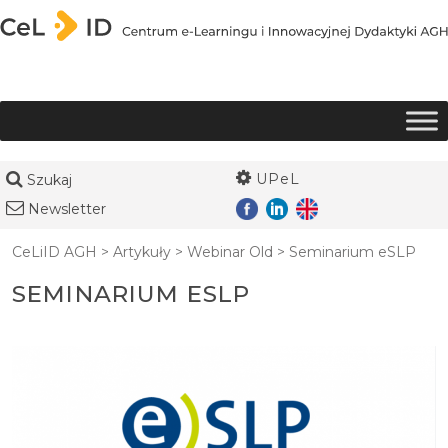
Przejdź do treści
UPeL
Szukaj
Newsletter
CeLiID AGH
>
Artykuły
>
Webinar Old
>
Seminarium eSLP
SEMINARIUM ESLP