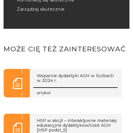
Komunikuj się skutecznie
Zarządzaj skutecznie
MOŻE CIĘ TEŻ ZAINTERESOWAĆ
Wsparcie dydaktyki AGH w liczbach
w 2024 r.
artykuł
H5P w akcji! – interaktywne materiały
edukacyjne dydaktyków/czek AGH
[H5P podst_5]