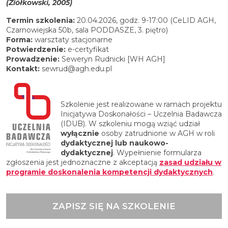
(
Ziółkowski, 2005
)
Termin szkolenia:
20.04.2026, godz. 9-17:00 (CeLID AGH,
Czarnowiejska 50b, sala PODDASZE, 3. piętro)
Forma:
warsztaty stacjonarne
Potwierdzenie:
e-certyfikat
Prowadzenie:
Seweryn Rudnicki [WH AGH]
Kontakt:
sewrud@agh.edu.pl
Szkolenie jest realizowane w ramach projektu
Inicjatywa Doskonałości – Uczelnia Badawcza
(IDUB). W szkoleniu mogą wziąć udział
wyłącznie
osoby zatrudnione w AGH w roli
dydaktycznej lub naukowo-
dydaktycznej
. Wypełnienie formularza
zgłoszenia jest jednoznaczne z akceptacją
zasad udziału w
programie doskonalenia kompetencji dydaktycznych
.
ZAPISZ SIĘ NA SZKOLENIE