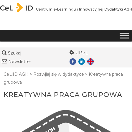
Przejdź do treści
UPeL
Szukaj
Newsletter
CeLiID AGH
>
Rozwijaj się w dydaktyce
>
Kreatywna praca
grupowa
KREATYWNA PRACA GRUPOWA